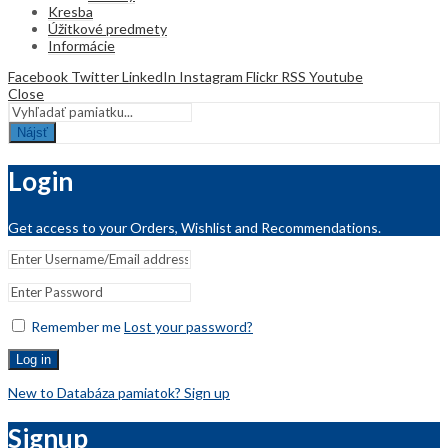
Kresba
Úžitkové predmety
Informácie
Facebook
Twitter
LinkedIn
Instagram
Flickr
RSS
Youtube
Close
Nájsť
Login
Get access to your Orders, Wishlist and Recommendations.
Remember me
Lost your password?
Log in
New to Databáza pamiatok? Sign up
Signup