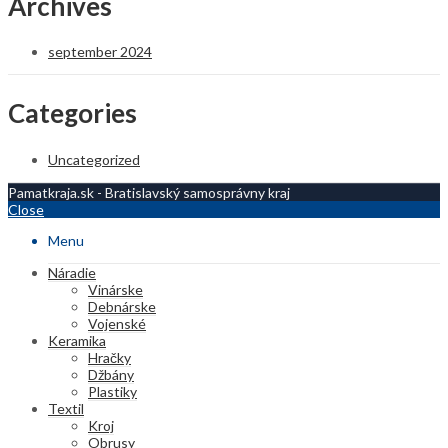
Archives
september 2024
Categories
Uncategorized
Pamatkraja.sk - Bratislavský samosprávny kraj
Close
Menu
Náradie
Vinárske
Debnárske
Vojenské
Keramika
Hračky
Džbány
Plastiky
Textil
Kroj
Obrusy