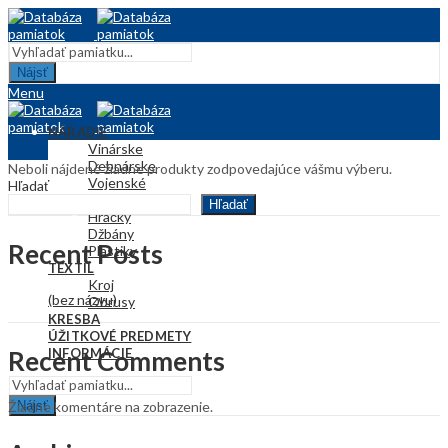
Nájsť
Menu
NÁRADIE
Vinárske
Debnárske
Neboli nájdené žiadne produkty zodpovedajúce vášmu výberu.
Vojenské
Hľadať
KERAMIKA
Hľadať
Hračky
Džbány
Recent Posts
Plastiky
TEXTIL
Kroj
(bez názvu)
Obrusy
KRESBA
ÚŽITKOVÉ PREDMETY
Recent Comments
INFORMÁCIE
Nájsť
Žiadne komentáre na zobrazenie.