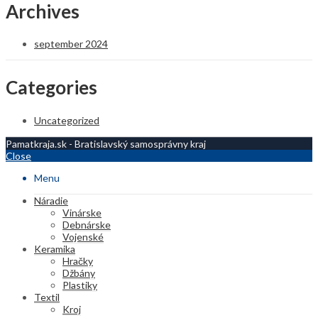
Archives
september 2024
Categories
Uncategorized
Pamatkraja.sk - Bratislavský samosprávny kraj
Close
Menu
Náradie
Vinárske
Debnárske
Vojenské
Keramika
Hračky
Džbány
Plastiky
Textil
Kroj