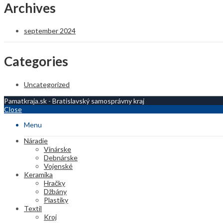
Archives
september 2024
Categories
Uncategorized
Pamatkraja.sk - Bratislavský samosprávny kraj
Close
Menu
Náradie
Vinárske
Debnárske
Vojenské
Keramika
Hračky
Džbány
Plastiky
Textil
Kroj