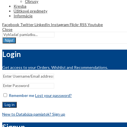
Obrusy
Kresba
Úžitkové predmety
Informácie
Facebook
Twitter
LinkedIn
Instagram
Flickr
RSS
Youtube
Close
Nájsť
Login
Get access to your Orders, Wishlist and Recommendations.
Remember me
Lost your password?
Log in
New to Databáza pamiatok? Sign up