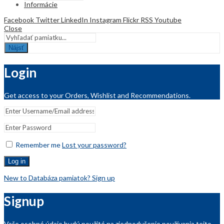
Informácie
Facebook
Twitter
LinkedIn
Instagram
Flickr
RSS
Youtube
Close
Nájsť
Login
Get access to your Orders, Wishlist and Recommendations.
Remember me
Lost your password?
Log in
New to Databáza pamiatok? Sign up
Signup
Vaše osobné údaje budú použité na zjednodušenie používania tejto