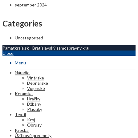
september 2024
Categories
Uncategorized
Pamatkraja.sk - Bratislavský samosprávny kraj
Close
Menu
Náradie
Vinárske
Debnárske
Vojenské
Keramika
Hračky
Džbány
Plastiky
Textil
Kroj
Obrusy
Kresba
Úžitkové predmety