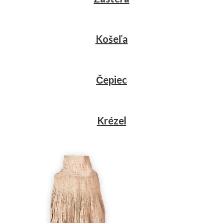
Košeľa
Čepiec
Krézel