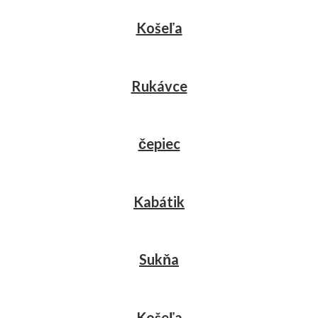
Košeľa
Rukávce
čepiec
Kabátik
Sukňa
Košeľa