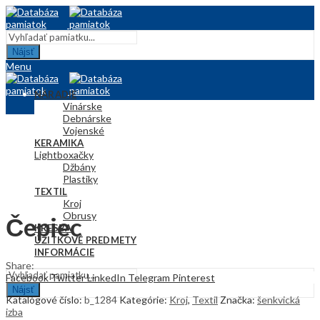
Nájsť
Menu
NÁRADIE
Vinárske
Debnárske
Vojenské
KERAMIKA
Lightbox
Hračky
Džbány
Plastiky
TEXTIL
Kroj
Obrusy
Čepiec
KRESBA
ÚŽITKOVÉ PREDMETY
INFORMÁCIE
Share:
Facebook
Twitter
LinkedIn
Telegram
Pinterest
Nájsť
Katalógové číslo:
b_1284
Kategórie:
Kroj
,
Textil
Značka:
šenkvická
izba