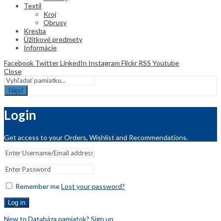
Textil
Kroj
Obrusy
Kresba
Úžitkové predmety
Informácie
Facebook
Twitter
LinkedIn
Instagram
Flickr
RSS
Youtube
Close
Nájsť
Login
Get access to your Orders, Wishlist and Recommendations.
Remember me
Lost your password?
Log in
New to Databáza pamiatok? Sign up