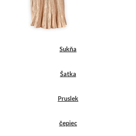
Sukňa
Šatka
Pruslek
čepiec