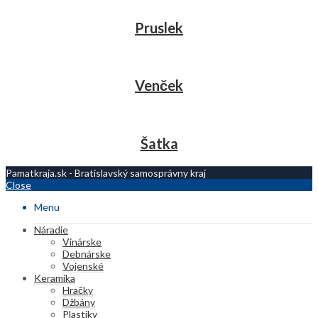
Pruslek
Venček
Šatka
Pamatkraja.sk - Bratislavský samosprávny kraj
Close
Menu
Náradie
Vinárske
Debnárske
Vojenské
Keramika
Hračky
Džbány
Plastiky