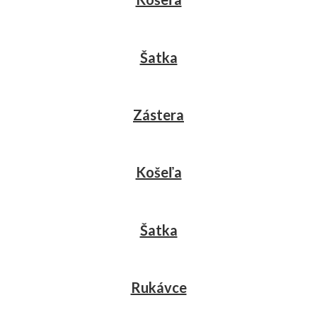
Šatka
Zástera
Košeľa
Šatka
Rukávce