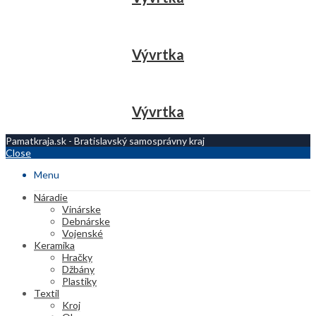
Vývrtka
Vývrtka
Pamatkraja.sk - Bratislavský samosprávny kraj
Close
Menu
Náradie
Vinárske
Debnárske
Vojenské
Keramika
Hračky
Džbány
Plastiky
Textil
Kroj