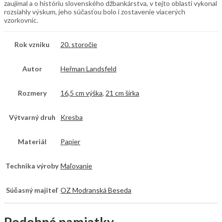
zaujímal a o históriu slovenského džbankárstva, v tejto oblasti vykonal
rozsiahly výskum, jeho súčasťou bolo i zostavenie viacerých
vzorkovníc.
Rok vzniku
20. storočie
Autor
Heřman Landsfeld
Rozmery
16,5 cm výška
,
21 cm šírka
Výtvarný druh
Kresba
Materiál
Papier
Technika výroby
Maľovanie
Súčasný majiteľ
OZ Modranská Beseda