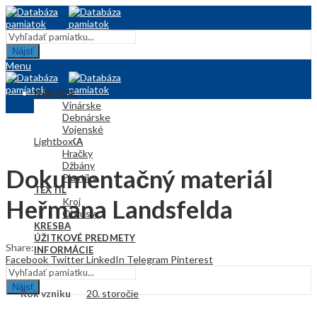
Nájsť
Menu
NÁRADIE
Vinárske
Debnárske
Vojenské
Lightbox
KERAMIKA
Hračky
Džbány
Dokumentačný materiál
Plastiky
TEXTIL
Heřmana Landsfelda
Kroj
Obrusy
KRESBA
ÚŽITKOVÉ PREDMETY
Share:
INFORMÁCIE
Facebook
Twitter
LinkedIn
Telegram
Pinterest
Nájsť
Rok vzniku
20. storočie