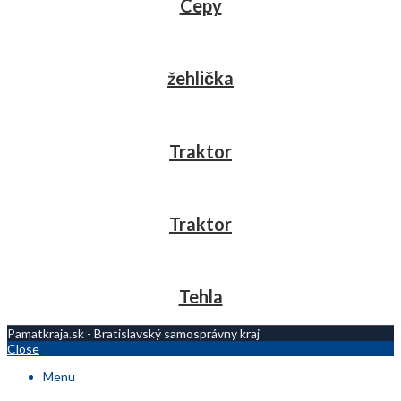
Cepy
žehlička
Traktor
Traktor
Tehla
Pamatkraja.sk - Bratislavský samosprávny kraj
Close
Menu