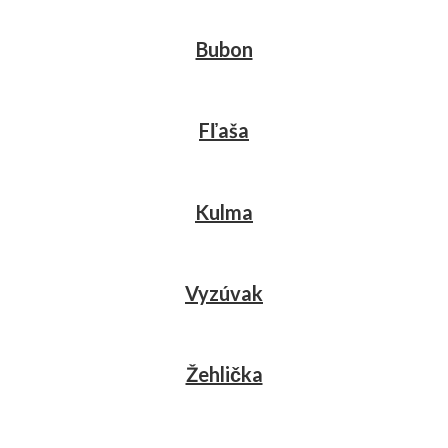
Bubon
Fľaša
Kulma
Vyzúvak
Žehlička