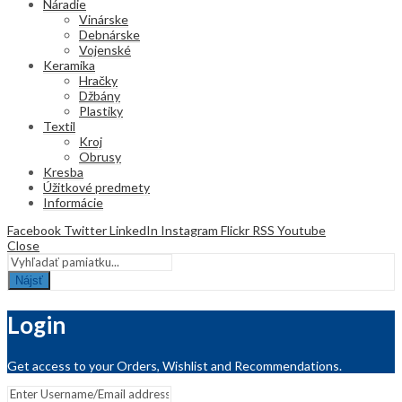
Náradie
Vinárske
Debnárske
Vojenské
Keramika
Hračky
Džbány
Plastiky
Textil
Kroj
Obrusy
Kresba
Úžitkové predmety
Informácie
Facebook
Twitter
LinkedIn
Instagram
Flickr
RSS
Youtube
Close
Nájsť
Login
Get access to your Orders, Wishlist and Recommendations.