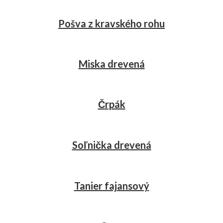
Pošva z kravského rohu
Miska drevená
Črpák
Soľnička drevená
Tanier fajansový