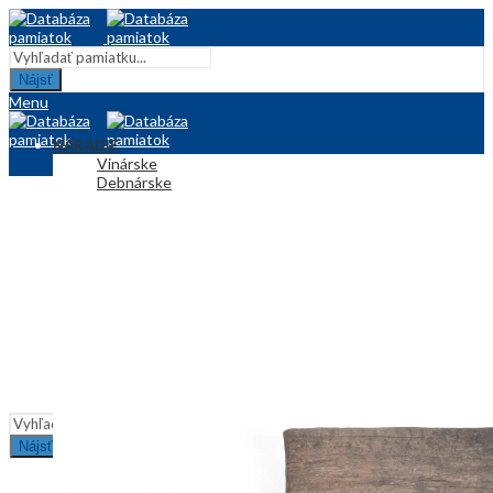
Nájsť
Menu
NÁRADIE
Vinárske
Debnárske
Vojenské
KERAMIKA
Hračky
Džbány
Plastiky
TEXTIL
Kroj
Obrusy
KRESBA
ÚŽITKOVÉ PREDMETY
INFORMÁCIE
Nájsť