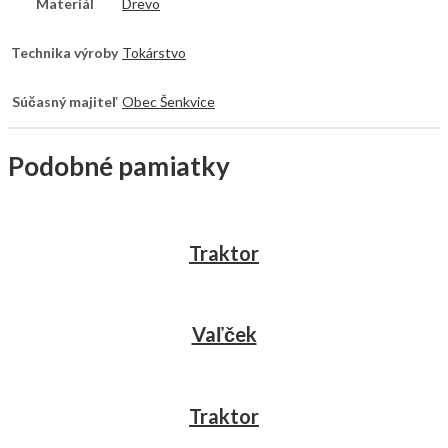
Materiál
Drevo
Technika výroby
Tokárstvo
Súčasný majiteľ
Obec Šenkvice
Podobné pamiatky
Traktor
Vaľček
Traktor