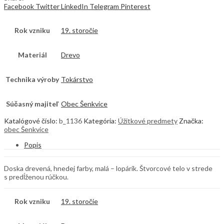
Facebook
Twitter
LinkedIn
Telegram
Pinterest
Rok vzniku
19. storočie
Materiál
Drevo
Technika výroby
Tokárstvo
Súčasný majiteľ
Obec Šenkvice
Katalógové číslo:
b_1136
Kategória:
Úžitkové predmety
Značka:
obec Šenkvice
Popis
Doska drevená, hnedej farby, malá – lopárik. Štvorcové telo v strede
s predĺženou rúčkou.
Rok vzniku
19. storočie