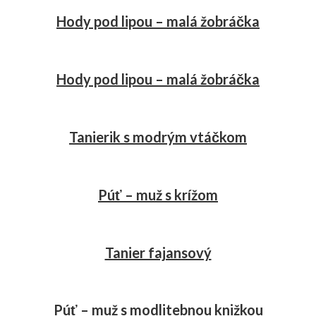
Hody pod lipou – malá žobráčka
Hody pod lipou – malá žobráčka
Tanierik s modrým vtáčkom
Púť – muž s krížom
Tanier fajansový
Púť – muž s modlitebnou knižkou