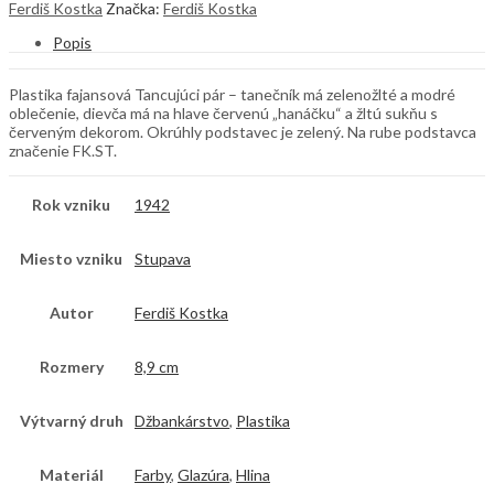
Ferdiš Kostka
Značka:
Ferdiš Kostka
Popis
Plastika fajansová Tancujúci pár – tanečník má zelenožlté a modré
oblečenie, dievča má na hlave červenú „hanáčku“ a žltú sukňu s
červeným dekorom. Okrúhly podstavec je zelený. Na rube podstavca
značenie FK.ST.
Rok vzniku
1942
Miesto vzniku
Stupava
Autor
Ferdiš Kostka
Rozmery
8,9 cm
Výtvarný druh
Džbankárstvo
,
Plastika
Materiál
Farby
,
Glazúra
,
Hlina