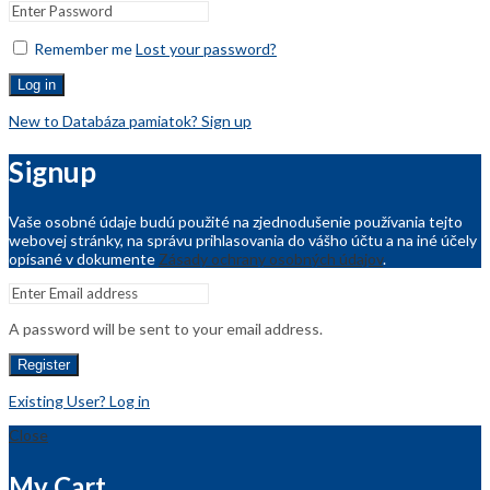
Remember me
Lost your password?
Log in
New to Databáza pamiatok? Sign up
Signup
Vaše osobné údaje budú použité na zjednodušenie používania tejto
webovej stránky, na správu prihlasovania do vášho účtu a na iné účely
opísané v dokumente
Zásady ochrany osobných údajov
.
A password will be sent to your email address.
Register
Existing User? Log in
Close
My Cart