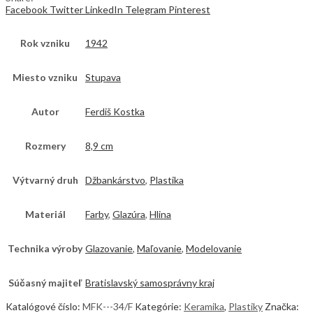
Facebook
Twitter
LinkedIn
Telegram
Pinterest
Rok vzniku
1942
Miesto vzniku
Stupava
Autor
Ferdiš Kostka
Rozmery
8,9 cm
Výtvarný druh
Džbankárstvo
,
Plastika
Materiál
Farby
,
Glazúra
,
Hlina
Technika výroby
Glazovanie
,
Maľovanie
,
Modelovanie
Súčasný majiteľ
Bratislavský samosprávny kraj
Katalógové číslo:
MFK---34/F
Kategórie:
Keramika
,
Plastiky
Značka: