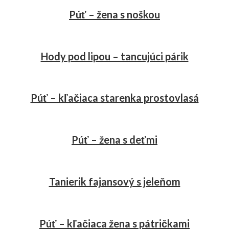
Púť – žena s noškou
Hody pod lipou – tancujúci párik
Púť – kľačiaca starenka prostovlasá
Púť – žena s deťmi
Tanierik fajansový s jeleňom
Púť – kľačiaca žena s pátričkami