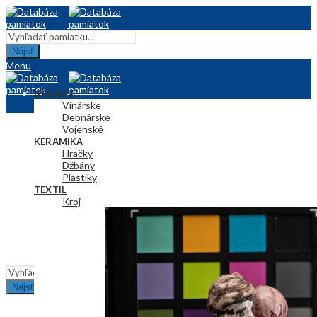
Nájsť
Menu
NÁRADIE
Vinárske
Debnárske
Vojenské
KERAMIKA
Hračky
Džbány
Plastiky
TEXTIL
Kroj
Obrusy
KRESBA
ÚŽITKOVÉ PREDMETY
INFORMÁCIE
Nájsť