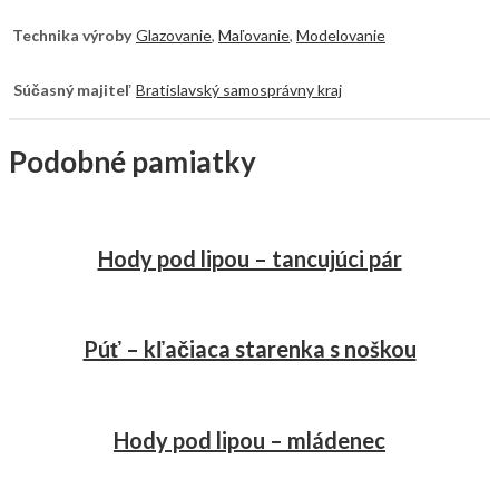
Technika výroby
Glazovanie
,
Maľovanie
,
Modelovanie
Súčasný majiteľ
Bratislavský samosprávny kraj
Podobné pamiatky
Hody pod lipou – tancujúci pár
Púť – kľačiaca starenka s noškou
Hody pod lipou – mládenec