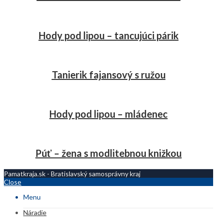
Hody pod lipou – tancujúci párik
Tanierik fajansový s ružou
Hody pod lipou – mládenec
Púť – žena s modlitebnou knižkou
Pamatkraja.sk - Bratislavský samosprávny kraj
Close
Menu
Náradie