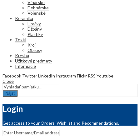
Vinárske
Debnárske
Vojenské
Keramika
Hračky
Džbány
Plastiky
Textil
Kroj
Obrusy
Kresba
Úžitkové predmety
Informácie
Facebook
Twitter
LinkedIn
Instagram
Flickr
RSS
Youtube
Close
Nájsť
Login
Get access to your Orders, Wishlist and Recommendations.