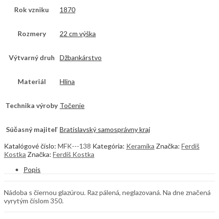
Rok vzniku
1870
Rozmery
22 cm výška
Výtvarný druh
Džbankárstvo
Materiál
Hlina
Technika výroby
Točenie
Súčasný majiteľ
Bratislavský samosprávny kraj
Katalógové číslo:
MFK---138
Kategória:
Keramika
Značka:
Ferdiš
Kostka
Značka:
Ferdiš Kostka
Popis
Nádoba s čiernou glazúrou. Raz pálená, neglazovaná. Na dne značená
vyrytým číslom 350.