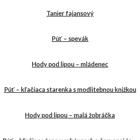
Tanier fajansový
Púť – spevák
Hody pod lipou – mládenec
Púť – kľačiaca starenka s modlitebnou knižkou
Hody pod lipou – malá žobráčka