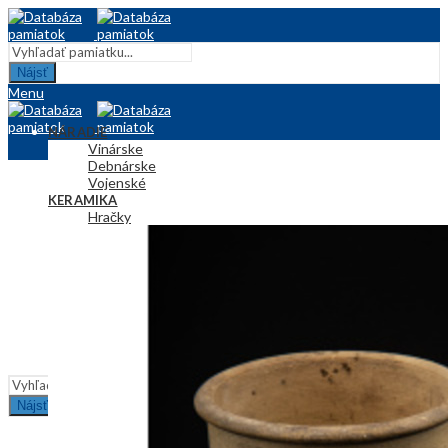
Nájsť
Menu
NÁRADIE
Vinárske
Debnárske
Vojenské
KERAMIKA
Hračky
Džbány
Plastiky
TEXTIL
Kroj
Obrusy
KRESBA
ÚŽITKOVÉ PREDMETY
INFORMÁCIE
Nájsť