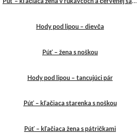
Púť – kľačiaca žena v rukávcoch a červenej šatke
Hody pod lipou – dievča
Púť – žena s noškou
Hody pod lipou – tancujúci pár
Púť – kľačiaca starenka s noškou
Púť – kľačiaca žena s pátričkami