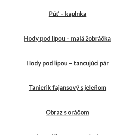
Púť – kaplnka
Hody pod lipou – malá žobráčka
Hody pod lipou – tancujúci pár
Tanierik fajansový s jeleňom
Obraz s oráčom