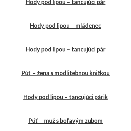
Hody pod lipou – tancujúci pár
Hody pod lipou – mládenec
Hody pod lipou – tancujúci pár
Púť – žena s modlitebnou knižkou
Hody pod lipou – tancujúci párik
Púť – muž s boľavým zubom