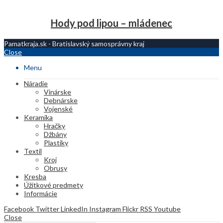
Hody pod lipou – mládenec
Pamatkraja.sk - Bratislavský samosprávny kraj
Close
Menu
Náradie
Vinárske
Debnárske
Vojenské
Keramika
Hračky
Džbány
Plastiky
Textil
Kroj
Obrusy
Kresba
Úžitkové predmety
Informácie
Facebook
Twitter
LinkedIn
Instagram
Flickr
RSS
Youtube
Close