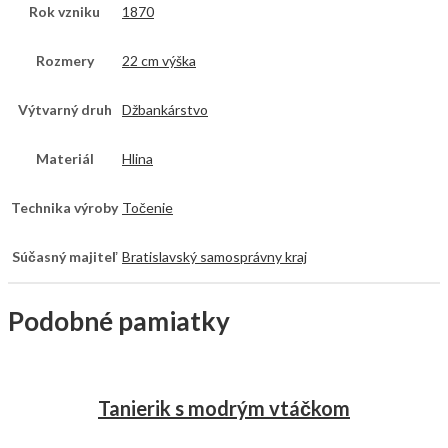
Rok vzniku
1870
Rozmery
22 cm výška
Výtvarný druh
Džbankárstvo
Materiál
Hlina
Technika výroby
Točenie
Súčasný majiteľ
Bratislavský samosprávny kraj
Podobné pamiatky
Tanierik s modrým vtáčkom