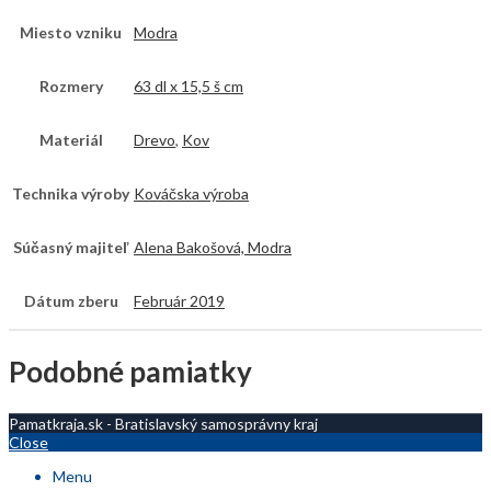
Miesto vzniku
Modra
Rozmery
63 dl x 15,5 š cm
Materiál
Drevo
,
Kov
Technika výroby
Kováčska výroba
Súčasný majiteľ
Alena Bakošová, Modra
Dátum zberu
Február 2019
Podobné pamiatky
Pamatkraja.sk - Bratislavský samosprávny kraj
Close
Menu