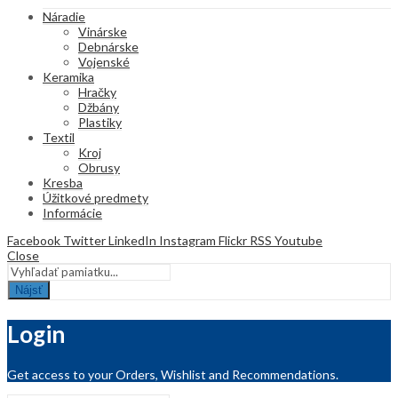
Náradie
Vinárske
Debnárske
Vojenské
Keramika
Hračky
Džbány
Plastiky
Textil
Kroj
Obrusy
Kresba
Úžitkové predmety
Informácie
Facebook
Twitter
LinkedIn
Instagram
Flickr
RSS
Youtube
Close
Nájsť
Login
Get access to your Orders, Wishlist and Recommendations.