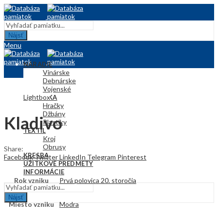
Nájsť
Menu
NÁRADIE
Vinárske
Debnárske
Vojenské
Lightbox
KERAMIKA
Hračky
Džbány
Kladivo
Plastiky
TEXTIL
Kroj
Obrusy
Share:
KRESBA
Facebook
Twitter
LinkedIn
Telegram
Pinterest
ÚŽITKOVÉ PREDMETY
INFORMÁCIE
Rok vzniku
Prvá polovica 20. storočia
Nájsť
Miesto vzniku
Modra