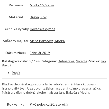
Rozmery
63 dl x 15,5 š cm
Materiál
Drevo
,
Kov
Technika výroby
Kováčska výroba
Súčasný majiteľ
Alena Bakošová, Modra
Dátum zberu
Február 2019
Katalógové číslo:
b_1166
Kategórie:
Debnárske
,
Náradie
Značka:
Ján
Bakoš
Popis
Kladivo debnárske, prírodná farba, obojstranné. Hlava kovová –
hranolovitý tvar. Cez otvor ťažiska nasadená kolmo drevená rúčka.
Nástroj z dielne debnárskeho majstra Jána Bakoša z Modry.
Rok vzniku
Prvá polovica 20. storočia