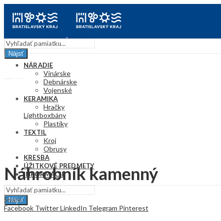
Nájsť
Menu
NÁRADIE
Vinárske
Debnárske
Vojenské
KERAMIKA
Hračky
Lightbox
Džbány
Plastiky
TEXTIL
Kroj
Obrusy
KRESBA
ÚŽITKOVÉ PREDMETY
Náhrobník kamenný
INFORMÁCIE
Share:
Nájsť
Facebook
Twitter
LinkedIn
Telegram
Pinterest