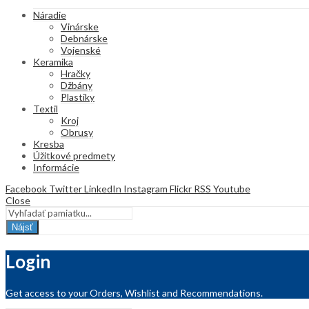
Náradie
Vinárske
Debnárske
Vojenské
Keramika
Hračky
Džbány
Plastiky
Textil
Kroj
Obrusy
Kresba
Úžitkové predmety
Informácie
Facebook
Twitter
LinkedIn
Instagram
Flickr
RSS
Youtube
Close
Nájsť
Login
Get access to your Orders, Wishlist and Recommendations.