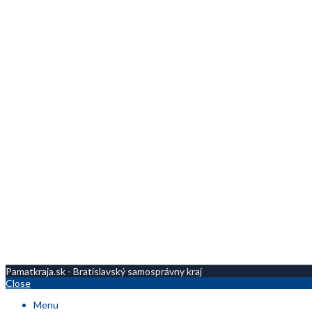
Pamatkraja.sk - Bratislavský samosprávny kraj
Close
Menu