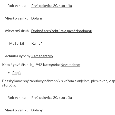
Rok vzniku
Prvá polovica 20. storočia
Miesto vzniku
Doľany
Výtvarný druh
Drobná architektúra a pamätihodnosti
Materiál
Kameň
Technika výroby
Kamenárstvo
Katalógové číslo:
b_1942
Kategória:
Nezaradené
Popis
Detský kamenný tabuľový náhrobník s krížom a anjelom, pieskovec, v spo
storočia.
Rok vzniku
Prvá polovica 20. storočia
Miesto vzniku
Doľany