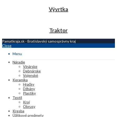
Vývrtka
Traktor
Pamatkraja.sk - Bratislavský samosprávny kraj
Close
Menu
Náradie
Vinárske
Debnárske
Vojenské
Keramika
Hračky
Džbány
Plastiky
Textil
Kroj
Obrusy
Kresba
Úžitkové predmety