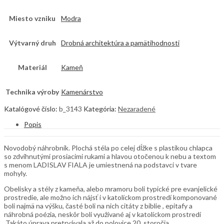
Miesto vzniku
Modra
Výtvarný druh
Drobná architektúra a pamätihodnosti
Materiál
Kameň
Technika výroby
Kamenárstvo
Katalógové číslo:
b_3143
Kategória:
Nezaradené
Popis
Novodobý náhrobník. Plochá stéla po celej dĺžke s plastikou chlapca
so zdvihnutými prosiacimi rukami a hlavou otočenou k nebu a textom
s menom LADISLAV FIALA je umiestnená na podstavci v tvare
mohyly.
Obelisky a stély z kameňa, alebo mramoru boli typické pre evanjelické
prostredie, ale možno ich nájsť i v katolíckom prostredí komponované
boli najmä na výšku, časté boli na nich citáty z biblie , epitafy a
náhrobná poézia, neskôr boli využívané aj v katolíckom prostredí
Takáto úprava pretrvávala až do polovice 20. storočia.