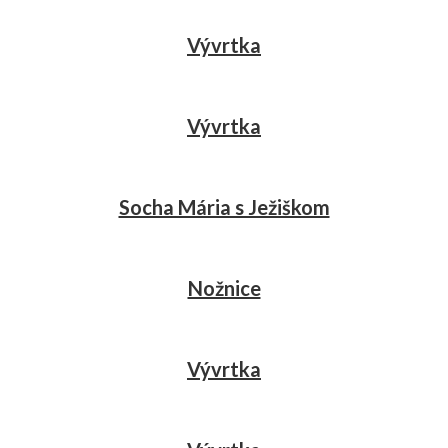
Vývrtka
Vývrtka
Socha Mária s Ježiškom
Nožnice
Vývrtka