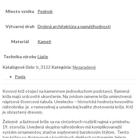
Miesto vzniku
Pezinok
Výtvarný druh
Drobná architektúra a pamätihodnosti
Materiál
Kameň
Technika výroby
Liatie
Katalógové číslo:
b_3122
Kategória:
Nezaradené
Popis
Kovový kríž stojaci na kamennom jednoduchom podstavci. Ramená
kríža majú srdcovité ukončenie. Na zvislom ramene kríža umiestnená
nápisová štvorcová tabuľa. Umelecko – historická hodnota kovového
náhrobníka je v remeselnej a umeleckej kvalite zhotovenia kríža. Kríž
je obrastený drevom.
Železné a liatinové kríže sa na cintorínoch rozšírili najmä v priebehu
19. storočia. Uvedená skupina náhrobníkov má komplikovanejší
systém ornamentov, značne ovplyvnený barokovým štýlom. Tento
typ krížov sa zhotovoval v kováčskych dielňach roztavením železa,