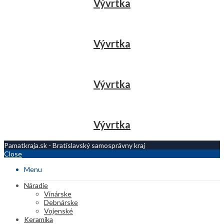
Vývrtka
Vývrtka
Vývrtka
Vývrtka
Pamatkraja.sk - Bratislavský samosprávny kraj
Close
Menu
Náradie
Vinárske
Debnárske
Vojenské
Keramika