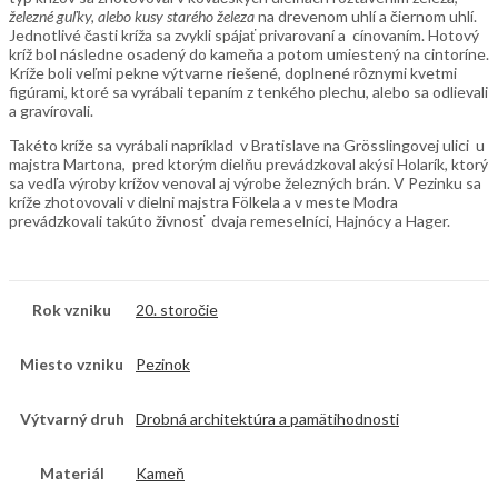
železné guľky, alebo kusy starého železa
na drevenom uhlí a čiernom uhlí.
Jednotlivé časti kríža sa zvykli spájať privarovaní a cínovaním. Hotový
kríž bol následne osadený do kameňa a potom umiestený na cintoríne.
Kríže boli veľmi pekne výtvarne riešené, doplnené rôznymi kvetmi
figúrami, ktoré sa vyrábali tepaním z tenkého plechu, alebo sa odlievali
a gravírovali.
Takéto kríže sa vyrábali napríklad v Bratislave na Grösslingovej ulici u
majstra Martona, pred ktorým dielňu prevádzkoval akýsi Holarík, ktorý
sa vedľa výroby krížov venoval aj výrobe železných brán. V Pezinku sa
kríže zhotovovali v dielni majstra Fölkela a v meste Modra
prevádzkovali takúto živnosť dvaja remeselníci, Hajnócy a Hager.
Rok vzniku
20. storočie
Miesto vzniku
Pezinok
Výtvarný druh
Drobná architektúra a pamätihodnosti
Materiál
Kameň