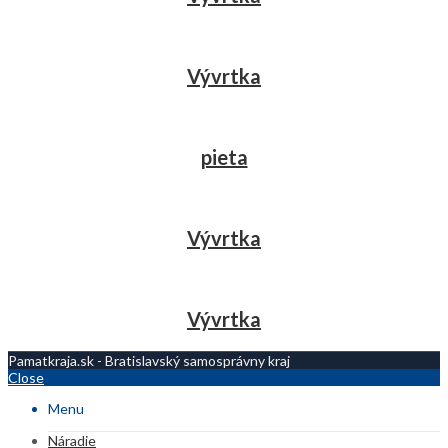
Vývrtka
pieta
Vývrtka
Vývrtka
Pamatkraja.sk - Bratislavský samosprávny kraj
Close
Menu
Náradie