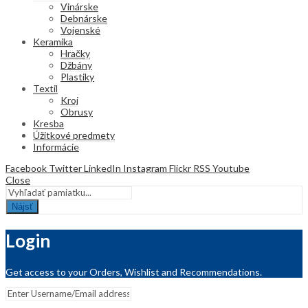
Vinárske
Debnárske
Vojenské
Keramika
Hračky
Džbány
Plastiky
Textil
Kroj
Obrusy
Kresba
Úžitkové predmety
Informácie
Facebook
Twitter
LinkedIn
Instagram
Flickr
RSS
Youtube
Close
Nájsť
Login
Get access to your Orders, Wishlist and Recommendations.