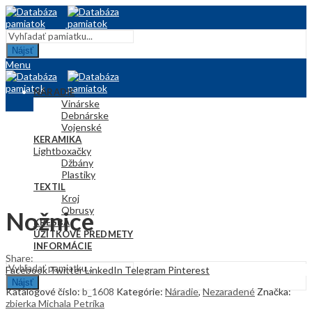
Nájsť
Menu
NÁRADIE
Vinárske
Debnárske
Vojenské
KERAMIKA
Lightbox
Hračky
Džbány
Plastiky
TEXTIL
Kroj
Obrusy
Nožnice
KRESBA
ÚŽITKOVÉ PREDMETY
INFORMÁCIE
Share:
Facebook
Twitter
LinkedIn
Telegram
Pinterest
Nájsť
Katalógové číslo:
b_1608
Kategórie:
Náradie
,
Nezaradené
Značka:
zbierka Michala Petríka