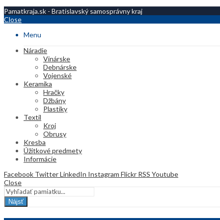
Pamatkraja.sk - Bratislavský samosprávny kraj
Close
Menu
Náradie
Vinárske
Debnárske
Vojenské
Keramika
Hračky
Džbány
Plastiky
Textil
Kroj
Obrusy
Kresba
Úžitkové predmety
Informácie
Facebook
Twitter
LinkedIn
Instagram
Flickr
RSS
Youtube
Close
Nájsť