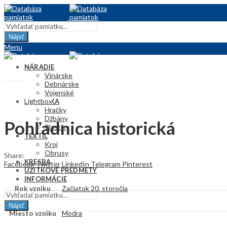
Nájsť
Menu
NÁRADIE
Vinárske
Debnárske
Vojenské
Lightbox
KERAMIKA
Hračky
Džbány
Pohľadnica historická
Plastiky
TEXTIL
Kroj
Obrusy
Share:
KRESBA
Facebook
Twitter
LinkedIn
Telegram
Pinterest
ÚŽITKOVÉ PREDMETY
INFORMÁCIE
Rok vzniku
Začiatok 20. storočia
Nájsť
Miesto vzniku
Modra