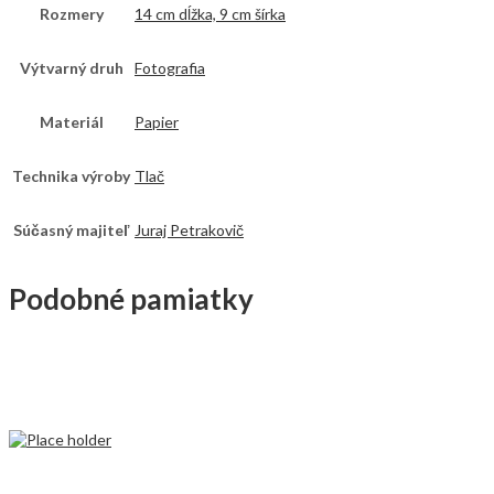
Rozmery
14 cm dĺžka, 9 cm šírka
Výtvarný druh
Fotografia
Materiál
Papier
Technika výroby
Tlač
Súčasný majiteľ
Juraj Petrakovič
Podobné pamiatky