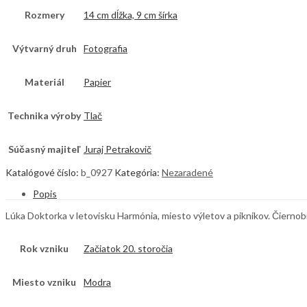
Rozmery
14 cm dĺžka, 9 cm šírka
Výtvarný druh
Fotografia
Materiál
Papier
Technika výroby
Tlač
Súčasný majiteľ
Juraj Petrakovič
Katalógové číslo:
b_0927
Kategória:
Nezaradené
Popis
Lúka Doktorka v letovisku Harmónia, miesto výletov a piknikov. Čiernobi
Rok vzniku
Začiatok 20. storočia
Miesto vzniku
Modra