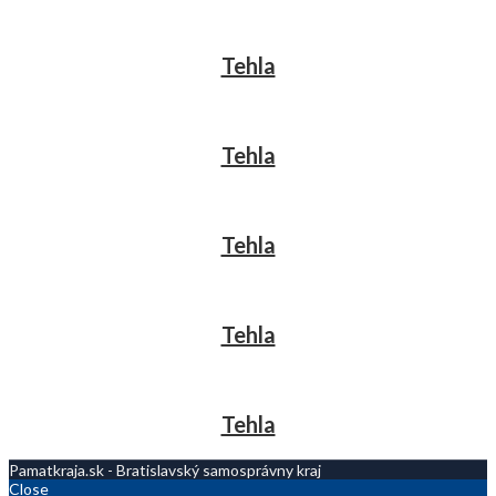
Tehla
Tehla
Tehla
Tehla
Tehla
Pamatkraja.sk - Bratislavský samosprávny kraj
Close