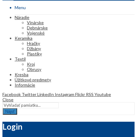
Menu
Náradie
Vinárske
Debnárske
Vojenské
Keramika
Hračky
Džbány
Plastiky
Textil
Kroj
Obrusy
Kresba
Úžitkové predmety
Informácie
Facebook
Twitter
LinkedIn
Instagram
Flickr
RSS
Youtube
Close
Nájsť
Login