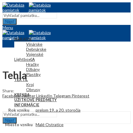
Nájsť
Menu
NÁRADIE
Vinárske
Debnárske
Vojenské
Lightbox
KERAMIKA
Hračky
Džbány
Tehla
Plastiky
TEXTIL
Kroj
Obrusy
Share:
KRESBA
Facebook
Twitter
LinkedIn
Telegram
Pinterest
ÚŽITKOVÉ PREDMETY
INFORMÁCIE
Rok vzniku
prelom 19. a 20. storočia
Nájsť
Miesto vzniku
Malé Ostratice