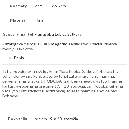
Rozmery
27 x 13,5 x 6,5 cm
Materiál
Hlina
Súčasný majiteľ
František a Ľubica Satkovci
Katalógové číslo:
B-0884
Kategória:
Tehliarstvo
Značka:
zbierka
rodiny Satkovcov
Popis
Tehla zo zbierky manželov Františka a Ľubice Satkovej, zberateľov
tehál, členov spolku zberateľov tehál Laterarius. Tehla masívna,
červená hlina, značka J. PODOBA, zahĺbený negatív, v štvorhrannej
kartuši, vyrobená na prelome 19. – 20. storočia. Ján Podoba, tehelňa
v Malých Ostraticiach (Partizánske). Miesto nálezu: Bánovce nad
Bebravou.
Rok vzniku
prelom 19. a 20. storočia