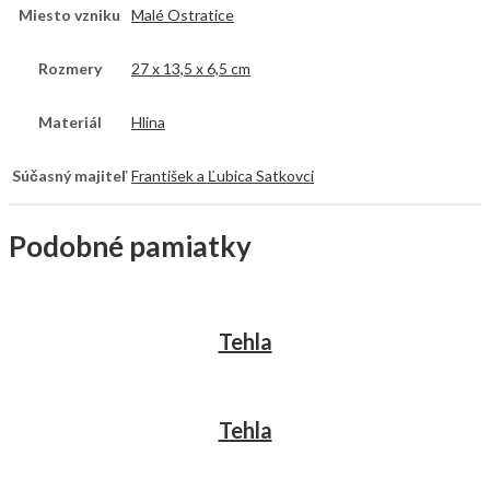
Miesto vzniku
Malé Ostratice
Rozmery
27 x 13,5 x 6,5 cm
Materiál
Hlina
Súčasný majiteľ
František a Ľubica Satkovci
Podobné pamiatky
Tehla
Tehla