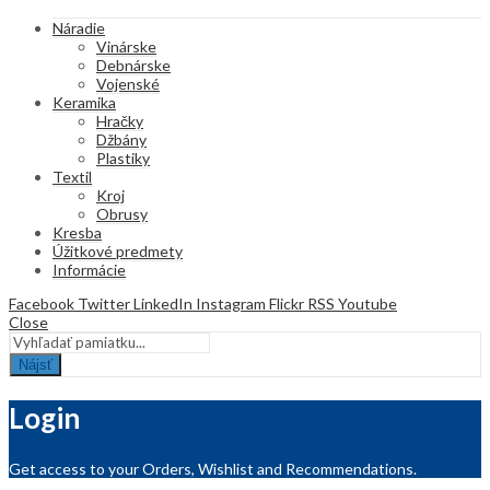
Náradie
Vinárske
Debnárske
Vojenské
Keramika
Hračky
Džbány
Plastiky
Textil
Kroj
Obrusy
Kresba
Úžitkové predmety
Informácie
Facebook
Twitter
LinkedIn
Instagram
Flickr
RSS
Youtube
Close
Nájsť
Login
Get access to your Orders, Wishlist and Recommendations.