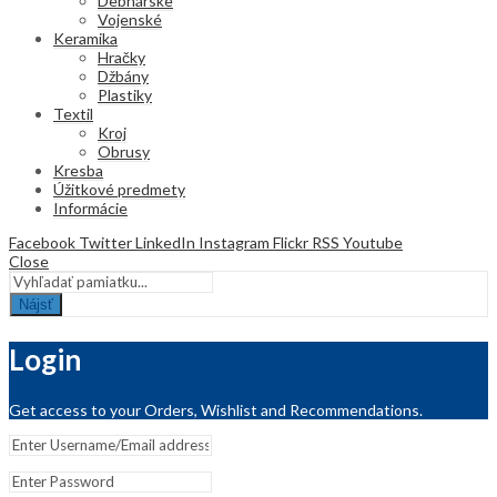
Debnárske
Vojenské
Keramika
Hračky
Džbány
Plastiky
Textil
Kroj
Obrusy
Kresba
Úžitkové predmety
Informácie
Facebook
Twitter
LinkedIn
Instagram
Flickr
RSS
Youtube
Close
Nájsť
Login
Get access to your Orders, Wishlist and Recommendations.