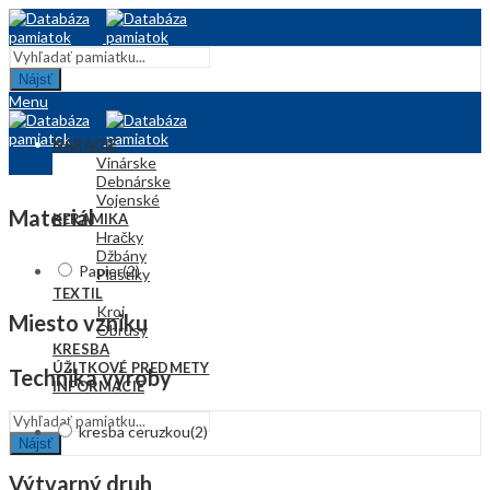
Nájsť
Menu
NÁRADIE
Vinárske
Debnárske
Vojenské
Materiál
KERAMIKA
Hračky
Džbány
Papier
(2)
Plastiky
TEXTIL
Kroj
Miesto vzniku
Obrusy
KRESBA
ÚŽITKOVÉ PREDMETY
Technika výroby
INFORMÁCIE
kresba ceruzkou
(2)
Nájsť
Výtvarný druh