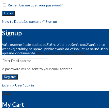
Remember me
Lost your password?
Log in
New to Databáza pamiatok? Sign up
Signup
Vaše osobné údaje budú použité na zjednodušenie používania tejto
webovej stránky, na správu prihlasovania do vášho účtu a na iné účely
opísané v dokumente
Zásady ochrany osobných údajov
.
A password will be sent to your email address.
Register
Existing User? Log in
Close
My Cart