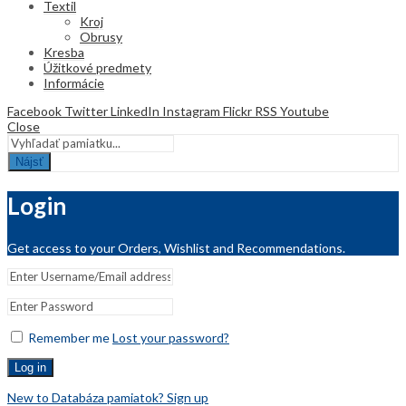
Textil
Kroj
Obrusy
Kresba
Úžitkové predmety
Informácie
Facebook
Twitter
LinkedIn
Instagram
Flickr
RSS
Youtube
Close
Nájsť
Login
Get access to your Orders, Wishlist and Recommendations.
Remember me
Lost your password?
Log in
New to Databáza pamiatok? Sign up