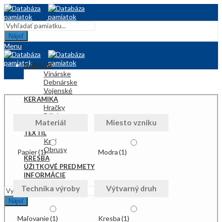
Nájsť
Menu
NÁRADIE
Vinárske
Debnárske
Vojenské
KERAMIKA
Hračky
Džbány
Materiál
Miesto vzniku
Plastiky
TEXTIL
Kroj
Obrusy
Papier
(1)
Modra
(1)
KRESBA
ÚŽITKOVÉ PREDMETY
INFORMÁCIE
Technika výroby
Výtvarný druh
Nájsť
Maľovanie
(1)
Kresba
(1)