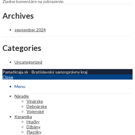
Žiadne komentáre na zobrazenie.
Archives
september 2024
Categories
Uncategorized
Pamatkraja.sk - Bratislavský samosprávny kraj
Close
Menu
Náradie
Vinárske
Debnárske
Vojenské
Keramika
Hračky
Džbány
Plastiky