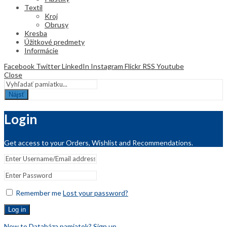
Textil
Kroj
Obrusy
Kresba
Úžitkové predmety
Informácie
Facebook
Twitter
LinkedIn
Instagram
Flickr
RSS
Youtube
Close
Nájsť
Login
Get access to your Orders, Wishlist and Recommendations.
Remember me
Lost your password?
Log in
New to Databáza pamiatok? Sign up