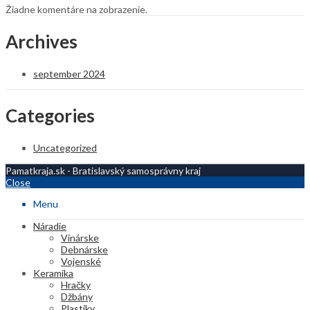
Žiadne komentáre na zobrazenie.
Archives
september 2024
Categories
Uncategorized
Pamatkraja.sk - Bratislavský samosprávny kraj
Close
Menu
Náradie
Vinárske
Debnárske
Vojenské
Keramika
Hračky
Džbány
Plastiky