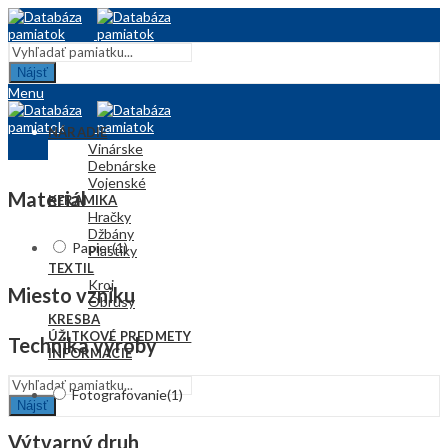
Nájsť
Menu
NÁRADIE
Vinárske
Debnárske
Vojenské
Materiál
KERAMIKA
Hračky
Džbány
Papier
(1)
Plastiky
TEXTIL
Kroj
Miesto vzniku
Obrusy
KRESBA
ÚŽITKOVÉ PREDMETY
Technika výroby
INFORMÁCIE
Fotografovanie
(1)
Nájsť
Výtvarný druh