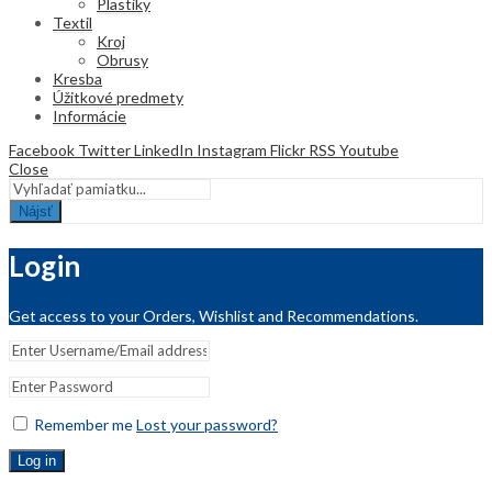
Plastiky
Textil
Kroj
Obrusy
Kresba
Úžitkové predmety
Informácie
Facebook
Twitter
LinkedIn
Instagram
Flickr
RSS
Youtube
Close
Nájsť
Login
Get access to your Orders, Wishlist and Recommendations.
Remember me
Lost your password?
Log in