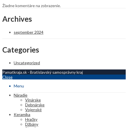
Žiadne komentáre na zobrazenie.
Archives
september 2024
Categories
Uncategorized
Pamatkraja.sk - Bratislavský samosprávny kraj
Close
Menu
Náradie
Vinárske
Debnárske
Vojenské
Keramika
Hračky
Džbány