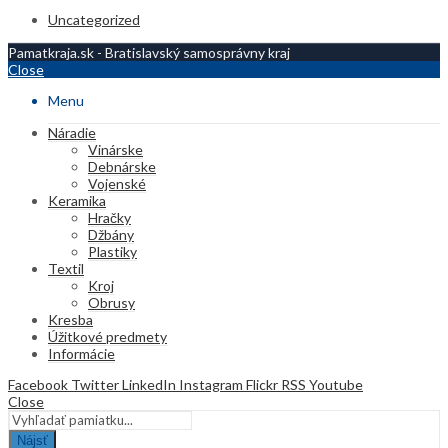
Uncategorized
Pamatkraja.sk - Bratislavský samosprávny kraj
Close
Menu
Náradie
Vinárske
Debnárske
Vojenské
Keramika
Hračky
Džbány
Plastiky
Textil
Kroj
Obrusy
Kresba
Úžitkové predmety
Informácie
Facebook
Twitter
LinkedIn
Instagram
Flickr
RSS
Youtube
Close
Nájsť