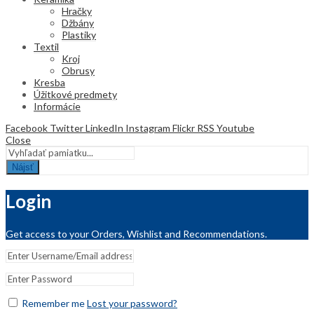
Hračky
Džbány
Plastiky
Textil
Kroj
Obrusy
Kresba
Úžitkové predmety
Informácie
Facebook
Twitter
LinkedIn
Instagram
Flickr
RSS
Youtube
Close
Nájsť
Login
Get access to your Orders, Wishlist and Recommendations.
Remember me
Lost your password?