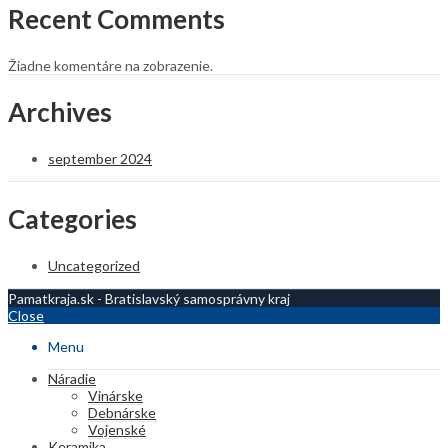
Recent Comments
Žiadne komentáre na zobrazenie.
Archives
september 2024
Categories
Uncategorized
Pamatkraja.sk - Bratislavský samosprávny kraj
Close
Menu
Náradie
Vinárske
Debnárske
Vojenské
Keramika