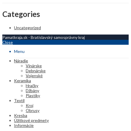
Categories
Uncategorized
Pamatkraja.sk - Bratislavský samosprávny kraj
Close
Menu
Náradie
Vinárske
Debnárske
Vojenské
Keramika
Hračky
Džbány
Plastiky
Textil
Kroj
Obrusy
Kresba
Úžitkové predmety
Informácie