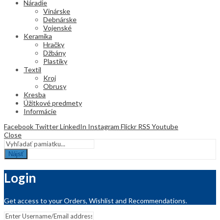
Náradie
Vinárske
Debnárske
Vojenské
Keramika
Hračky
Džbány
Plastiky
Textil
Kroj
Obrusy
Kresba
Úžitkové predmety
Informácie
Facebook
Twitter
LinkedIn
Instagram
Flickr
RSS
Youtube
Close
Nájsť
Login
Get access to your Orders, Wishlist and Recommendations.