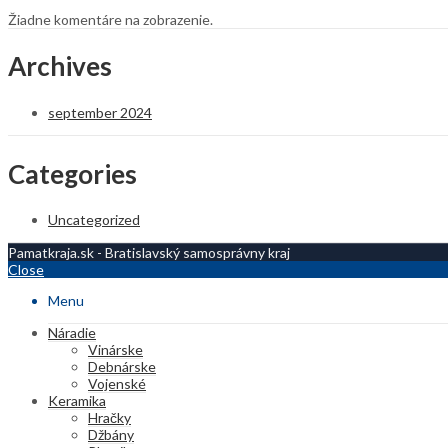
Žiadne komentáre na zobrazenie.
Archives
september 2024
Categories
Uncategorized
Pamatkraja.sk - Bratislavský samosprávny kraj
Close
Menu
Náradie
Vinárske
Debnárske
Vojenské
Keramika
Hračky
Džbány