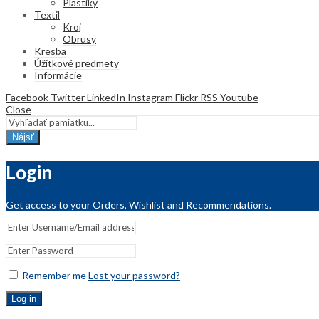
Plastiky
Textil
Kroj
Obrusy
Kresba
Úžitkové predmety
Informácie
Facebook
Twitter
LinkedIn
Instagram
Flickr
RSS
Youtube
Close
Nájsť
Login
Get access to your Orders, Wishlist and Recommendations.
Remember me
Lost your password?
Log in