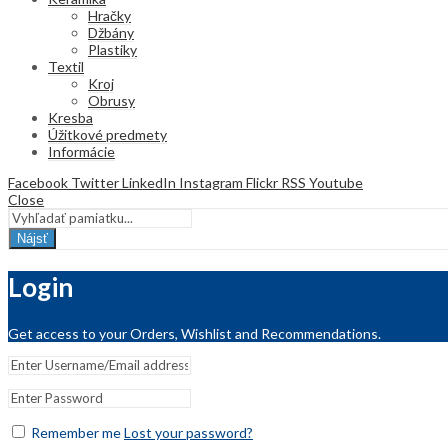
Hračky
Džbány
Plastiky
Textil
Kroj
Obrusy
Kresba
Úžitkové predmety
Informácie
Facebook
Twitter
LinkedIn
Instagram
Flickr
RSS
Youtube
Close
Nájsť
Login
Get access to your Orders, Wishlist and Recommendations.
Remember me
Lost your password?