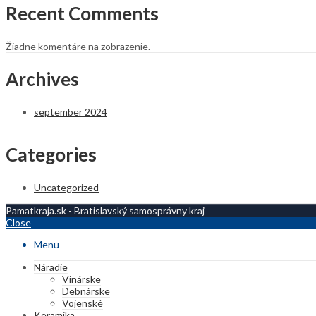
Recent Comments
Žiadne komentáre na zobrazenie.
Archives
september 2024
Categories
Uncategorized
Pamatkraja.sk - Bratislavský samosprávny kraj
Close
Menu
Náradie
Vinárske
Debnárske
Vojenské
Keramika