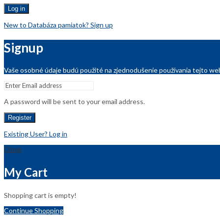
Log in
New to Databáza pamiatok? Sign up
Signup
Vaše osobné údaje budú použité na zjednodušenie používania tejto web
A password will be sent to your email address.
Register
Existing User? Log in
Close
My Cart
Shopping cart is empty!
Continue Shopping