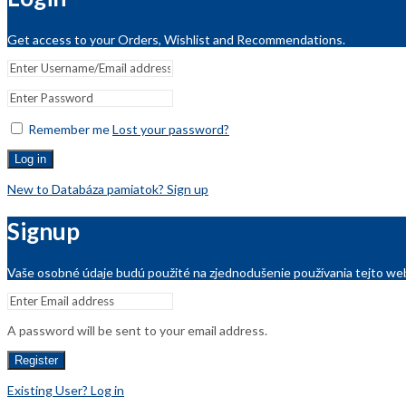
Get access to your Orders, Wishlist and Recommendations.
Remember me
Lost your password?
Log in
New to Databáza pamiatok? Sign up
Signup
Vaše osobné údaje budú použité na zjednodušenie používania tejto web
A password will be sent to your email address.
Register
Existing User? Log in