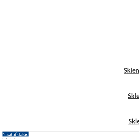
Sklen
Skl
Skl
Načítať ďalšie