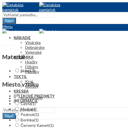
Nájsť
Menu
NÁRADIE
Vinárske
Debnárske
Vojenské
Materiál
KERAMIKA
Hračky
Džbány
Sklo
(47)
Plastiky
TEXTIL
Kroj
Miesto vzniku
Obrusy
KRESBA
ÚŽITKOVÉ PREDMETY
Bratislava
(8)
INFORMÁCIE
Častá
(1)
Modra
(4)
Pezinok
(1)
Nájsť
Borinka
(1)
Červený Kameň
(1)