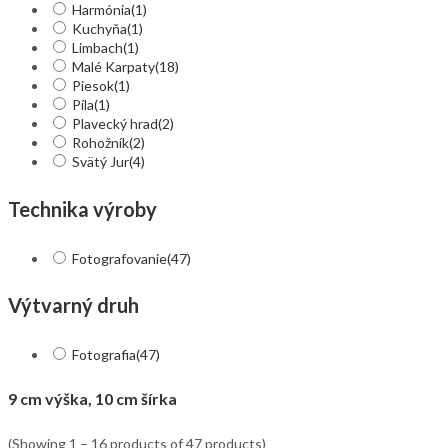
Harmónia
(1)
Kuchyňa
(1)
Limbach
(1)
Malé Karpaty
(18)
Piesok
(1)
Píla
(1)
Plavecký hrad
(2)
Rohožník
(2)
Svätý Jur
(4)
Technika výroby
Fotografovanie
(47)
Výtvarný druh
Fotografia
(47)
9 cm výška, 10 cm šírka
(Showing 1 – 16 products of 47 products)