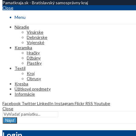
Pamatkraja.sk - Bratislavský samosprávny kraj
Close
Menu
Náradie
Vinárske
Debnárske
Vojenské
Keramika
Hračky
Džbány
Plastiky
Textil
Kroj
Obrusy
Kresba
Úžitkové predmety
Informácie
Facebook
Twitter
LinkedIn
Instagram
Flickr
RSS
Youtube
Close
Nájsť
Login