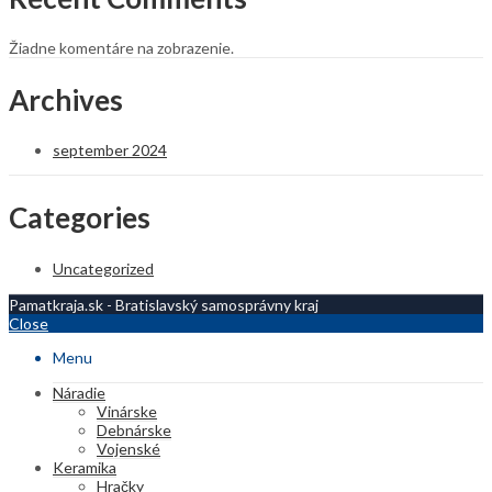
Žiadne komentáre na zobrazenie.
Archives
september 2024
Categories
Uncategorized
Pamatkraja.sk - Bratislavský samosprávny kraj
Close
Menu
Náradie
Vinárske
Debnárske
Vojenské
Keramika
Hračky