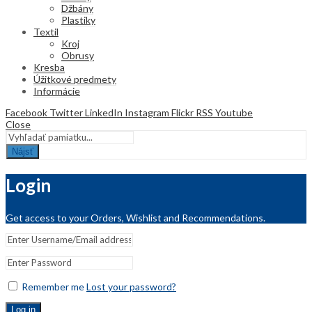
Džbány
Plastiky
Textil
Kroj
Obrusy
Kresba
Úžitkové predmety
Informácie
Facebook
Twitter
LinkedIn
Instagram
Flickr
RSS
Youtube
Close
Nájsť
Login
Get access to your Orders, Wishlist and Recommendations.
Remember me
Lost your password?
Log in