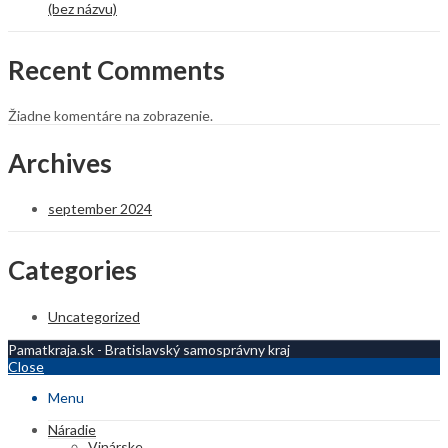
(bez názvu)
Recent Comments
Žiadne komentáre na zobrazenie.
Archives
september 2024
Categories
Uncategorized
Pamatkraja.sk - Bratislavský samosprávny kraj
Close
Menu
Náradie
Vinárske