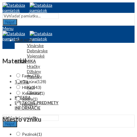
Nájsť
Menu
NÁRADIE
Vinárske
Debnárske
Vojenské
Materiál
KERAMIKA
Hračky
Džbány
Farby
(72)
Plastiky
Glazúra
(128)
TEXTIL
Kroj
Hlina
(143)
Obrusy
Keramika
(1)
KRESBA
Sadra
(1)
ÚŽITKOVÉ PREDMETY
Hliník
(1)
INFORMÁCIE
Miesto vzniku
Nájsť
Pezinok
(1)