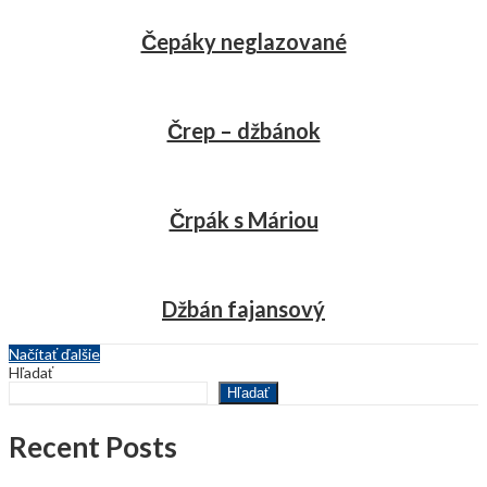
Čepáky neglazované
Črep – džbánok
Črpák s Máriou
Džbán fajansový
Načítať ďalšie
Hľadať
Hľadať
Recent Posts