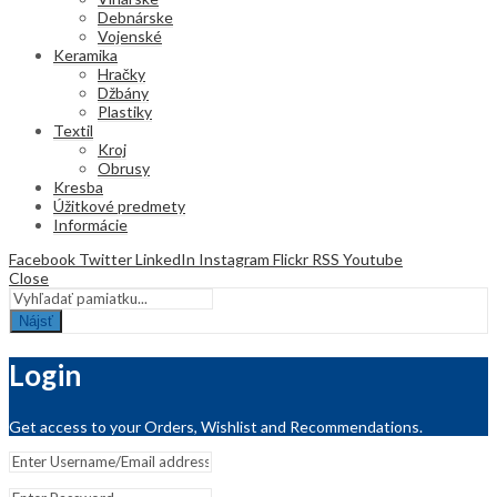
Debnárske
Vojenské
Keramika
Hračky
Džbány
Plastiky
Textil
Kroj
Obrusy
Kresba
Úžitkové predmety
Informácie
Facebook
Twitter
LinkedIn
Instagram
Flickr
RSS
Youtube
Close
Nájsť
Login
Get access to your Orders, Wishlist and Recommendations.