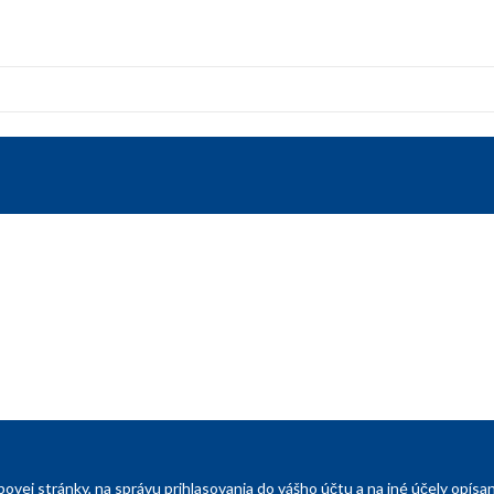
ovej stránky, na správu prihlasovania do vášho účtu a na iné účely opí