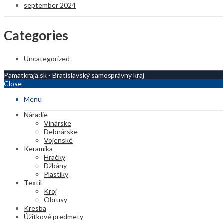
september 2024
Categories
Uncategorized
Pamatkraja.sk - Bratislavský samosprávny kraj
Close
Menu
Náradie
Vinárske
Debnárske
Vojenské
Keramika
Hračky
Džbány
Plastiky
Textil
Kroj
Obrusy
Kresba
Úžitkové predmety