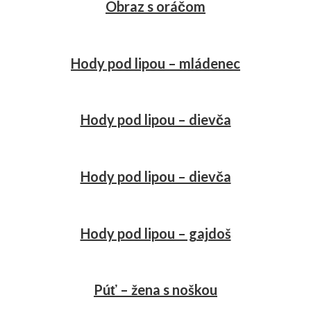
Obraz s oráčom
Hody pod lipou – mládenec
Hody pod lipou – dievča
Hody pod lipou – dievča
Hody pod lipou – gajdoš
Púť – žena s noškou