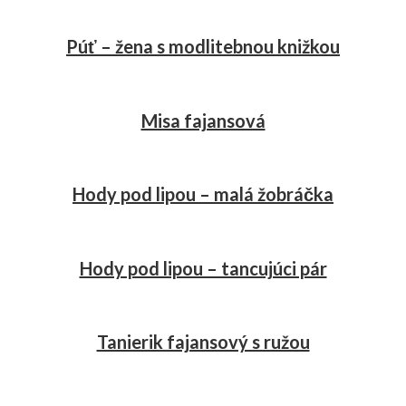
Púť – žena s modlitebnou knižkou
Misa fajansová
Hody pod lipou – malá žobráčka
Hody pod lipou – tancujúci pár
Tanierik fajansový s ružou