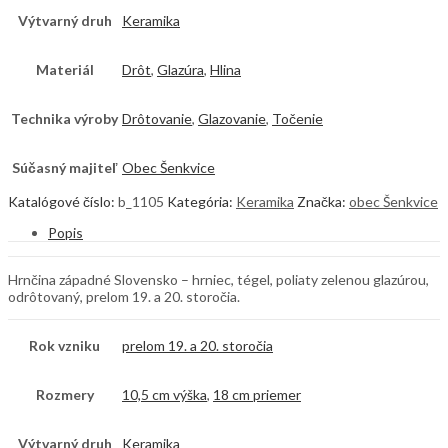
Výtvarný druh
Keramika
Materiál
Drôt
,
Glazúra
,
Hlina
Technika výroby
Drôtovanie
,
Glazovanie
,
Točenie
Súčasný majiteľ
Obec Šenkvice
Katalógové číslo:
b_1105
Kategória:
Keramika
Značka:
obec Šenkvice
Popis
Hrnčina západné Slovensko – hrniec, tégel, poliaty zelenou glazúrou,
odrôtovaný, prelom 19. a 20. storočia.
Rok vzniku
prelom 19. a 20. storočia
Rozmery
10,5 cm výška
,
18 cm priemer
Výtvarný druh
Keramika