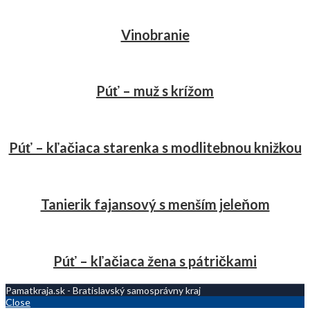
Vinobranie
Púť – muž s krížom
Púť – kľačiaca starenka s modlitebnou knižkou
Tanierik fajansový s menším jeleňom
Púť – kľačiaca žena s pátričkami
Pamatkraja.sk - Bratislavský samosprávny kraj
Close