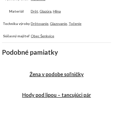
Materiál
Drôt
,
Glazúra
,
Hlina
Technika výroby
Drôtovanie
,
Glazovanie
,
Točenie
Súčasný majiteľ
Obec Šenkvice
Podobné pamiatky
Žena v podobe soľničky
Hody pod lipou – tancujúci pár