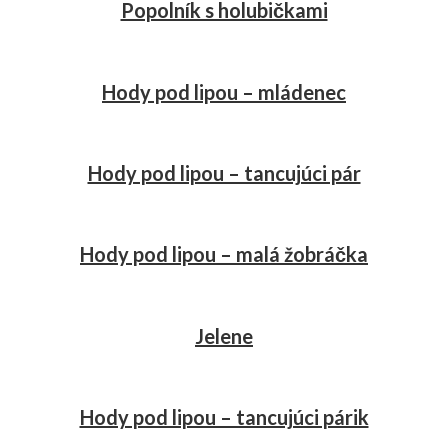
Popolník s holubičkami
Hody pod lipou – mládenec
Hody pod lipou – tancujúci pár
Hody pod lipou – malá žobráčka
Jelene
Hody pod lipou – tancujúci párik