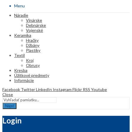
Menu
Náradie
Vinárske
Debnárske
Vojenské
Keramika
Hračky
Džbány
Plastiky
Textil
Kroj
Obrusy
Kresba
Úžitkové predmety
Informácie
Facebook
Twitter
LinkedIn
Instagram
Flickr
RSS
Youtube
Close
Nájsť
Login