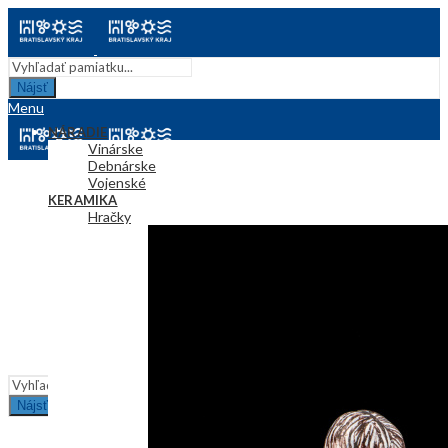
Nájsť
Menu
NÁRADIE
Vinárske
Debnárske
Vojenské
KERAMIKA
Hračky
Džbány
Plastiky
TEXTIL
Kroj
Obrusy
KRESBA
ÚŽITKOVÉ PREDMETY
INFORMÁCIE
Nájsť