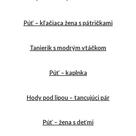
Púť – kľačiaca žena s pátričkami
Tanierik s modrým vtáčkom
Púť – kaplnka
Hody pod lipou – tancujúci pár
Púť – žena s deťmi