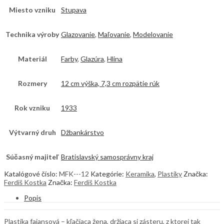
Miesto vzniku
Stupava
Technika výroby
Glazovanie
,
Maľovanie
,
Modelovanie
Materiál
Farby
,
Glazúra
,
Hlina
Rozmery
12 cm výška, 7,3 cm rozpätie rúk
Rok vzniku
1933
Výtvarný druh
Džbankárstvo
Súčasný majiteľ
Bratislavský samosprávny kraj
Katalógové číslo:
MFK---12
Kategórie:
Keramika
,
Plastiky
Značka:
Ferdiš Kostka
Značka:
Ferdiš Kostka
Popis
Plastika fajansová – kľačiaca žena, držiaca si zásteru, z ktorej tak