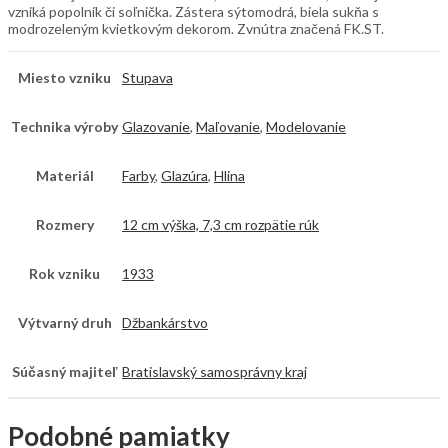
vzniká popolník či soľnička. Zástera sýtomodrá, biela sukňa s
modrozeleným kvietkovým dekorom. Zvnútra značená FK.ST.
Miesto vzniku
Stupava
Technika výroby
Glazovanie
,
Maľovanie
,
Modelovanie
Materiál
Farby
,
Glazúra
,
Hlina
Rozmery
12 cm výška, 7,3 cm rozpätie rúk
Rok vzniku
1933
Výtvarný druh
Džbankárstvo
Súčasný majiteľ
Bratislavský samosprávny kraj
Podobné pamiatky