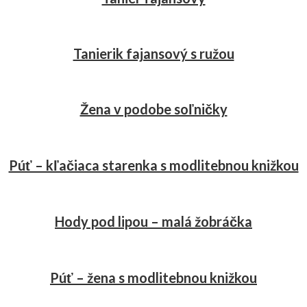
Tanierik fajansový s ružou
Žena v podobe soľničky
Púť – kľačiaca starenka s modlitebnou knižkou
Hody pod lipou – malá žobráčka
Púť – žena s modlitebnou knižkou