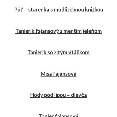
Púť – starenka s modlitebnou knižkou
Tanierik fajansový s menším jeleňom
Tanierik so žltým vtáčkom
Misa fajansová
Hody pod lipou – dievča
Tanier fajansový