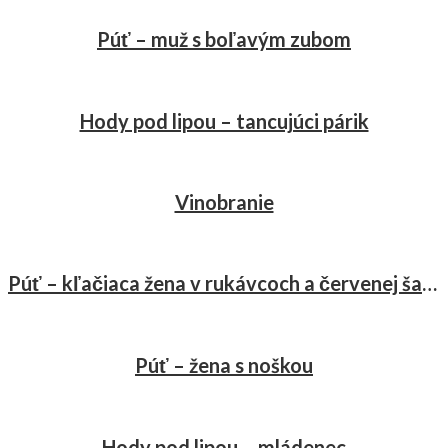
Púť – muž s boľavým zubom
Hody pod lipou – tancujúci párik
Vinobranie
Púť – kľačiaca žena v rukávcoch a červenej šatke
Púť – žena s noškou
Hody pod lipou – mládenec