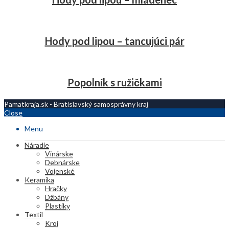
Hody pod lipou – tancujúci pár
Popolník s ružičkami
Pamatkraja.sk - Bratislavský samosprávny kraj
Close
Menu
Náradie
Vinárske
Debnárske
Vojenské
Keramika
Hračky
Džbány
Plastiky
Textil
Kroj