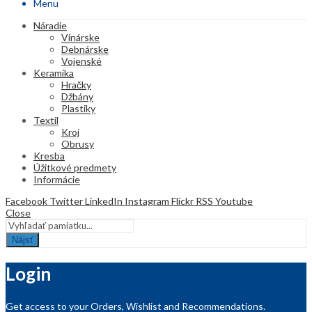
Menu
Náradie
Vinárske
Debnárske
Vojenské
Keramika
Hračky
Džbány
Plastiky
Textil
Kroj
Obrusy
Kresba
Úžitkové predmety
Informácie
Facebook
Twitter
LinkedIn
Instagram
Flickr
RSS
Youtube
Close
Nájsť
Login
Get access to your Orders, Wishlist and Recommendations.