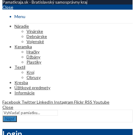
Pamatkraja.sk - Bratislavský samosprávny kraj
Close
Menu
Náradie
Vinárske
Debnárske
Vojenské
Keramika
Hračky
Džbány
Plastiky
Textil
Kroj
Obrusy
Kresba
Úžitkové predmety
Informácie
Facebook
Twitter
LinkedIn
Instagram
Flickr
RSS
Youtube
Close
Nájsť
Login