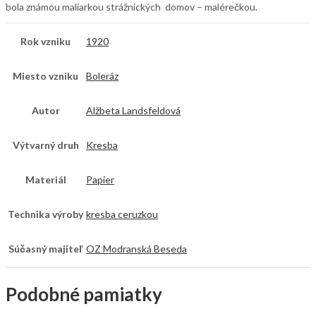
bola známou maliarkou strážnických domov – malérečkou.
Rok vzniku
1920
Miesto vzniku
Boleráz
Autor
Alžbeta Landsfeldová
Výtvarný druh
Kresba
Materiál
Papier
Technika výroby
kresba ceruzkou
Súčasný majiteľ
OZ Modranská Beseda
Podobné pamiatky