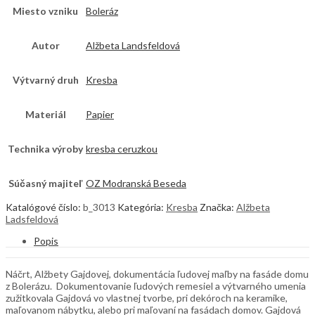
Miesto vzniku
Boleráz
Autor
Alžbeta Landsfeldová
Výtvarný druh
Kresba
Materiál
Papier
Technika výroby
kresba ceruzkou
Súčasný majiteľ
OZ Modranská Beseda
Katalógové číslo:
b_3013
Kategória:
Kresba
Značka:
Alžbeta
Ladsfeldová
Popis
Náčrt, Alžbety Gajdovej, dokumentácia ľudovej maľby na fasáde domu
z Bolerázu. Dokumentovanie ľudových remesiel a výtvarného umenia
zužitkovala Gajdová vo vlastnej tvorbe, pri dekóroch na keramike,
maľovanom nábytku, alebo pri maľovaní na fasádach domov. Gajdová