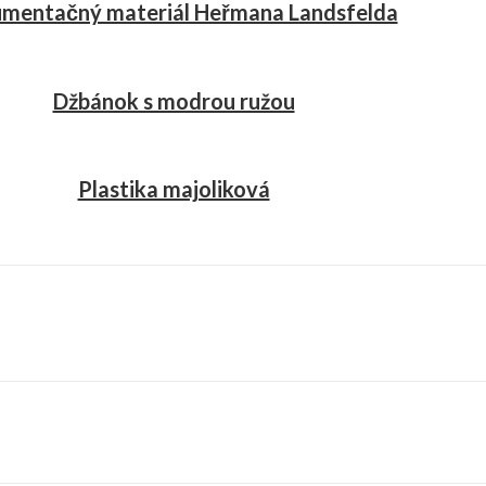
mentačný materiál Heřmana Landsfelda
Džbánok s modrou ružou
Plastika majoliková