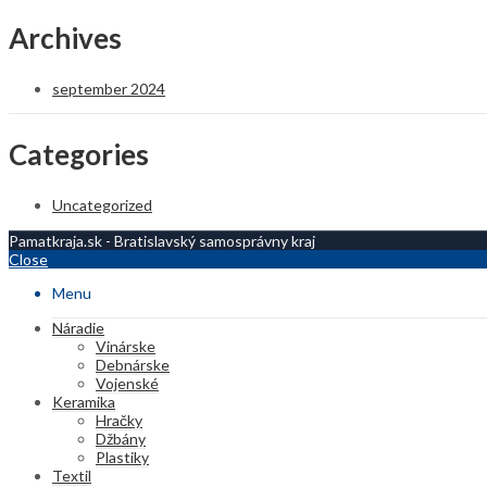
Archives
september 2024
Categories
Uncategorized
Pamatkraja.sk - Bratislavský samosprávny kraj
Close
Menu
Náradie
Vinárske
Debnárske
Vojenské
Keramika
Hračky
Džbány
Plastiky
Textil