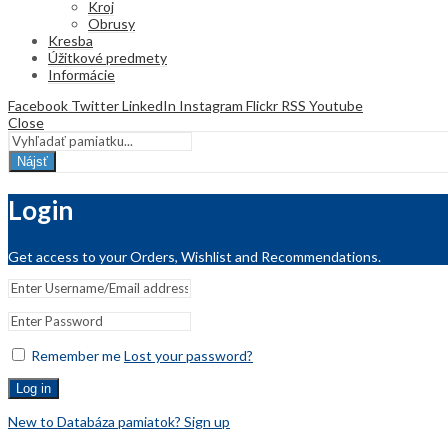
Kroj
Obrusy
Kresba
Úžitkové predmety
Informácie
Facebook
Twitter
LinkedIn
Instagram
Flickr
RSS
Youtube
Close
Nájsť
Login
Get access to your Orders, Wishlist and Recommendations.
Remember me
Lost your password?
Log in
New to Databáza pamiatok? Sign up