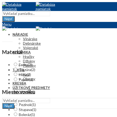
Nájsť
Menu
NÁRADIE
Vinárske
Debnárske
Vojenské
Materiál
KERAMIKA
Hračky
Džbány
Farby
(2)
Plastiky
Glazúra
(2)
TEXTIL
Kroj
Hlina
(2)
Obrusy
Papier
(1)
KRESBA
ÚŽITKOVÉ PREDMETY
Miesto vzniku
INFORMÁCIE
Pezinok
(1)
Nájsť
Stupava
(1)
Boleráz
(1)