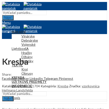
Nájsť
Menu
NÁRADIE
Vinárske
Debnárske
Vojenské
Lightbox
KERAMIKA
Hračky
Džbány
Kresba
Plastiky
TEXTIL
Kroj
Obrusy
Share:
KRESBA
Facebook
Twitter
LinkedIn
Telegram
Pinterest
ÚŽITKOVÉ PREDMETY
Katalógové číslo:
b_1704
Kategória:
Kresba
Značka:
vzorkovnica
INFORMÁCIE
Heřmana Landsfelda
Popis
Nájsť