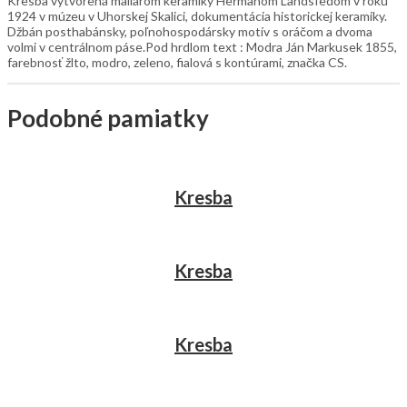
Kresba vytvorená maliarom keramiky Heřmanom Landsfedom v roku
1924 v múzeu v Uhorskej Skalici, dokumentácia historickej keramiky.
Džbán posthabánsky, poľnohospodársky motív s oráčom a dvoma
volmi v centrálnom páse.Pod hrdlom text : Modra Ján Markusek 1855,
farebnosť žlto, modro, zeleno, fialová s kontúrami, značka CS.
Podobné pamiatky
Kresba
Kresba
Kresba