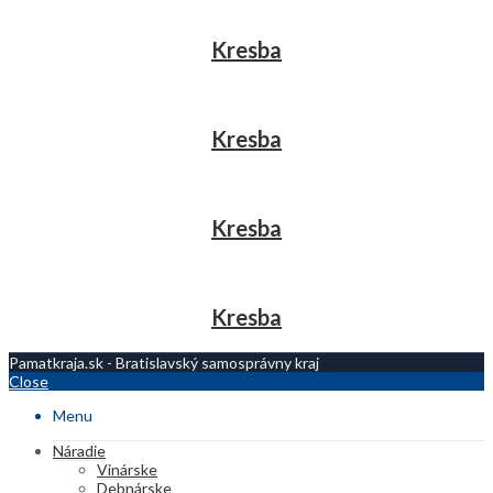
Kresba
Kresba
Kresba
Kresba
Pamatkraja.sk - Bratislavský samosprávny kraj
Close
Menu
Náradie
Vinárske
Debnárske