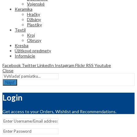
Vojenské
Keramika
Hračky
Džbány
Plastiky
Textil
Kroj
Obrusy
Kresba
Úžitkové predmety
Informácie
Facebook
Twitter
LinkedIn
Instagram
Flickr
RSS
Youtube
Close
Nájsť
Login
Get access to your Orders, Wishlist and Recommendations.