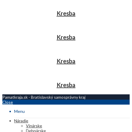
Kresba
Kresba
Kresba
Kresba
Pamatkraja.sk - Bratislavský samosprávny kraj
Close
Menu
Náradie
Vinárske
Debnárske