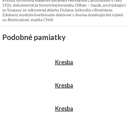
Kresba vytvorená maliarom keramiky Heřmanom Landsfedom v roku
192ý, dokumentácia historickej keramiky. Džbán – čepák, pochádzajúci
zo Stupavy zo súkromnej zbierky Dušana Jurkoviča v Bratislave.
Zdobený modrým kvetinovým dekórom s dvoma dominujúcimi ružami
so žltými pásmi, značka Chitil.
Podobné pamiatky
Kresba
Kresba
Kresba