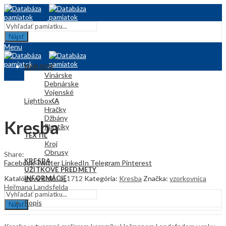
Nájsť
Menu
NÁRADIE
Vinárske
Debnárske
Vojenské
Lightbox
KERAMIKA
Hračky
Džbány
Kresba
Plastiky
TEXTIL
Kroj
Obrusy
Share:
KRESBA
Facebook
Twitter
LinkedIn
Telegram
Pinterest
ÚŽITKOVÉ PREDMETY
Katalógové číslo:
b_1712
Kategória:
Kresba
Značka:
vzorkovnica
INFORMÁCIE
Heřmana Landsfelda
Popis
Nájsť