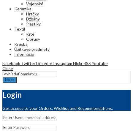
Vojenské
Keramika
Hračky
Džbány
Plastiky
Textil
Kroj
Obrusy
Kresba
Úžitkové predmety
Informácie
Facebook
Twitter
LinkedIn
Instagram
Flickr
RSS
Youtube
Close
Nájsť
Login
Get access to your Orders, Wishlist and Recommendations.