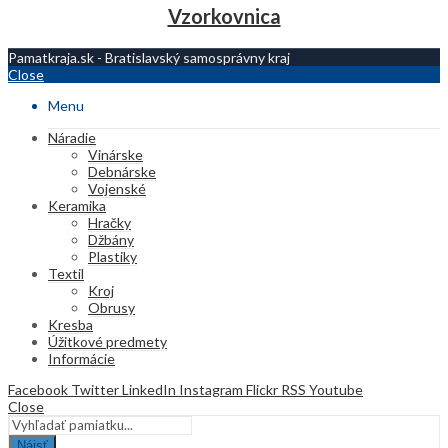
Vzorkovnica
Pamatkraja.sk - Bratislavský samosprávny kraj
Close
Menu
Náradie
Vinárske
Debnárske
Vojenské
Keramika
Hračky
Džbány
Plastiky
Textil
Kroj
Obrusy
Kresba
Úžitkové predmety
Informácie
Facebook
Twitter
LinkedIn
Instagram
Flickr
RSS
Youtube
Close
Nájsť