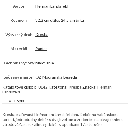
Autor
Heřman Landsfeld
Rozmery
32,2 cm dĺžka, 24,5 cm šírka
Výtvarný druh
Kresba
Materiál
Papier
Technika výroby
Maľovanie
Súčasný majiteľ
OZ Modranská Beseda
Katalógové číslo:
b_0142
Kategória:
Kresba
Značka:
Heřman
Landsfeld
Popis
Kresba maľovaná Heřmanom Landsfeldom. Dekór na habánskom
tanieri, jednoduchý dekór s dvojkvetom a vročením na okraji taniera,
stredová časť rozvilínový dekór s úponkami 17. storočie.