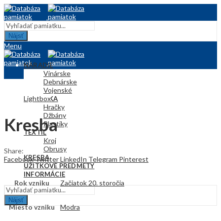
Nájsť
Menu
NÁRADIE
Vinárske
Debnárske
Vojenské
Lightbox
KERAMIKA
Hračky
Džbány
Kresba
Plastiky
TEXTIL
Kroj
Obrusy
Share:
KRESBA
Facebook
Twitter
LinkedIn
Telegram
Pinterest
ÚŽITKOVÉ PREDMETY
INFORMÁCIE
Rok vzniku
Začiatok 20. storočia
Nájsť
Miesto vzniku
Modra