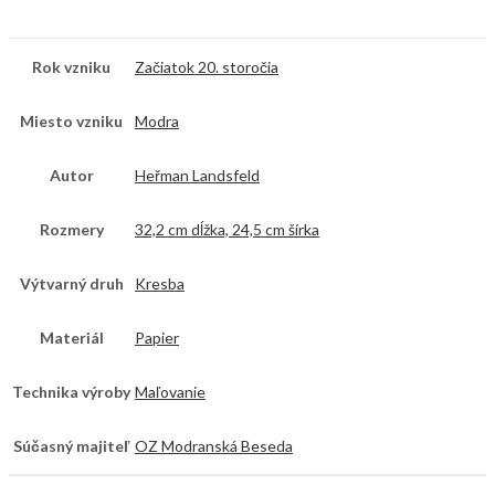
Rok vzniku
Začiatok 20. storočia
Miesto vzniku
Modra
Autor
Heřman Landsfeld
Rozmery
32,2 cm dĺžka, 24,5 cm šírka
Výtvarný druh
Kresba
Materiál
Papier
Technika výroby
Maľovanie
Súčasný majiteľ
OZ Modranská Beseda