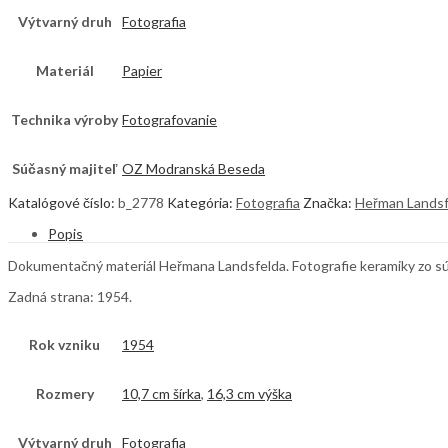
Výtvarný druh
Fotografia
Materiál
Papier
Technika výroby
Fotografovanie
Súčasný majiteľ
OZ Modranská Beseda
Katalógové číslo:
b_2778
Kategória:
Fotografia
Značka:
Heřman Landsf
Popis
Dokumentačný materiál Heřmana Landsfelda. Fotografie keramiky zo súkr
Zadná strana: 1954.
Rok vzniku
1954
Rozmery
10,7 cm šírka
,
16,3 cm výška
Výtvarný druh
Fotografia