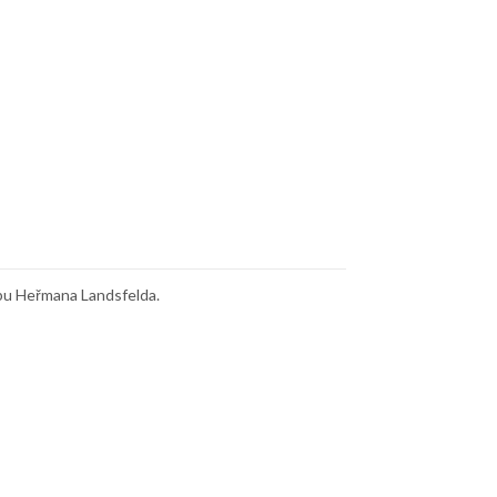
rbu Heřmana Landsfelda.