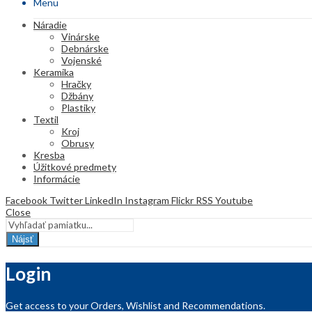
Menu
Náradie
Vinárske
Debnárske
Vojenské
Keramika
Hračky
Džbány
Plastiky
Textil
Kroj
Obrusy
Kresba
Úžitkové predmety
Informácie
Facebook
Twitter
LinkedIn
Instagram
Flickr
RSS
Youtube
Close
Nájsť
Login
Get access to your Orders, Wishlist and Recommendations.