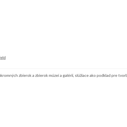
eld
omných zbierok a zbierok múzeí a galérií, slúžiace ako podklad pre tvo