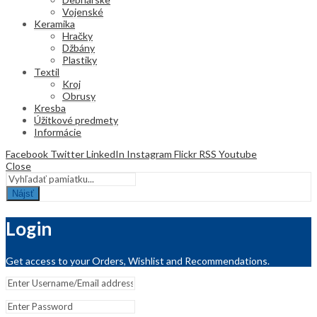
Vojenské
Keramika
Hračky
Džbány
Plastiky
Textil
Kroj
Obrusy
Kresba
Úžitkové predmety
Informácie
Facebook
Twitter
LinkedIn
Instagram
Flickr
RSS
Youtube
Close
Nájsť
Login
Get access to your Orders, Wishlist and Recommendations.