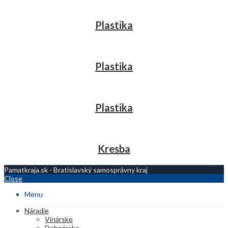
Plastika
Plastika
Plastika
Kresba
Pamatkraja.sk - Bratislavský samosprávny kraj
Close
Menu
Náradie
Vinárske
Debnárske