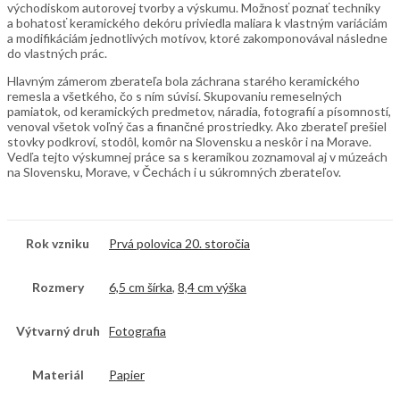
východiskom autorovej tvorby a výskumu. Možnosť poznať techniky
a bohatosť keramického dekóru priviedla maliara k vlastným variáciám
a modifikáciám jednotlivých motívov, ktoré zakomponovával následne
do vlastných prác.
Hlavným zámerom zberateľa bola záchrana starého keramického
remesla a všetkého, čo s ním súvisí. Skupovaniu remeselných
pamiatok, od keramických predmetov, náradia, fotografií a písomností,
venoval všetok voľný čas a finančné prostriedky. Ako zberateľ prešiel
stovky podkroví, stodôl, komôr na Slovensku a neskôr i na Morave.
Vedľa tejto výskumnej práce sa s keramikou zoznamoval aj v múzeách
na Slovensku, Morave, v Čechách i u súkromných zberateľov.
Rok vzniku
Prvá polovica 20. storočia
Rozmery
6,5 cm šírka
,
8,4 cm výška
Výtvarný druh
Fotografia
Materiál
Papier