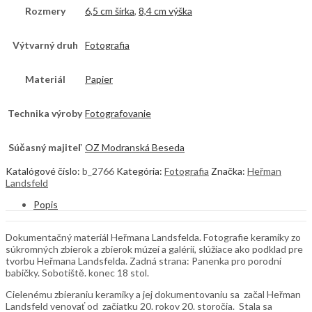
Rozmery
6,5 cm šírka
,
8,4 cm výška
Výtvarný druh
Fotografia
Materiál
Papier
Technika výroby
Fotografovanie
Súčasný majiteľ
OZ Modranská Beseda
Katalógové číslo:
b_2766
Kategória:
Fotografia
Značka:
Heřman
Landsfeld
Popis
Dokumentačný materiál Heřmana Landsfelda. Fotografie keramiky zo
súkromných zbierok a zbierok múzeí a galérií, slúžiace ako podklad pre
tvorbu Heřmana Landsfelda. Zadná strana: Panenka pro porodní
babičky. Sobotiště. konec 18 stol.
Cielenému zbieraniu keramiky a jej dokumentovaniu sa začal Heřman
Landsfeld venovať od začiatku 20. rokov 20. storočia. Stala sa