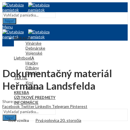
Nájsť
Menu
NÁRADIE
Vinárske
Debnárske
Vojenské
Lightbox
KERAMIKA
Hračky
Džbány
Dokumentačný materiál
Plastiky
TEXTIL
Heřmana Landsfelda
Kroj
Obrusy
KRESBA
ÚŽITKOVÉ PREDMETY
Share:
INFORMÁCIE
Facebook
Twitter
LinkedIn
Telegram
Pinterest
Nájsť
Rok vzniku
Prvá polovica 20. storočia