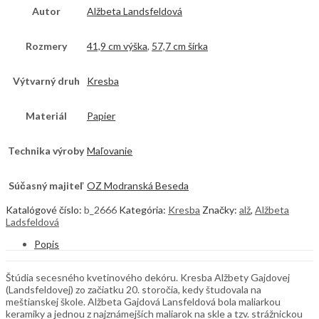
Autor
Alžbeta Landsfeldová
Rozmery
41,9 cm výška
,
57,7 cm šírka
Výtvarný druh
Kresba
Materiál
Papier
Technika výroby
Maľovanie
Súčasný majiteľ
OZ Modranská Beseda
Katalógové číslo:
b_2666
Kategória:
Kresba
Značky:
alž
,
Alžbeta
Ladsfeldová
Popis
Štúdia secesného kvetinového dekóru. Kresba Alžbety Gajdovej
(Landsfeldovej) zo začiatku 20. storočia, kedy študovala na
meštianskej škole. Alžbeta Gajdová Lansfeldová bola maliarkou
keramiky a jednou z najznámejších maliarok na skle a tzv. strážnickou