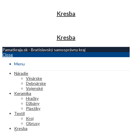
Kresba
Kresba
Pamatkraja.sk - Bratislavský samosprávny kraj
Close
Menu
Náradie
Vinárske
Debnárske
Vojenské
Keramika
Hračky
Džbány
Plastiky
Textil
Kroj
Obrusy
Kresba