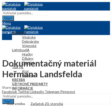
Nájsť
Menu
NÁRADIE
Vinárske
Debnárske
Vojenské
Lightbox
KERAMIKA
Hračky
Džbány
Dokumentačný materiál
Plastiky
TEXTIL
Heřmana Landsfelda
Kroj
Obrusy
KRESBA
ÚŽITKOVÉ PREDMETY
Share:
INFORMÁCIE
Facebook
Twitter
LinkedIn
Telegram
Pinterest
Nájsť
Rok vzniku
Začiatok 20. storočia