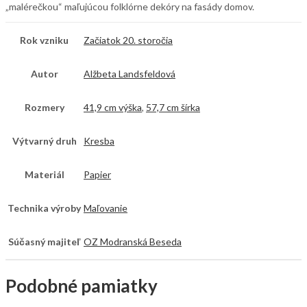
„malérečkou“ maľujúcou folklórne dekóry na fasády domov.
Rok vzniku
Začiatok 20. storočia
Autor
Alžbeta Landsfeldová
Rozmery
41,9 cm výška
,
57,7 cm šírka
Výtvarný druh
Kresba
Materiál
Papier
Technika výroby
Maľovanie
Súčasný majiteľ
OZ Modranská Beseda
Podobné pamiatky