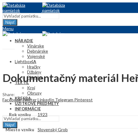
Nájsť
Menu
NÁRADIE
Vinárske
Debnárske
Vojenské
Lightbox
KERAMIKA
Hračky
Džbány
Dokumentačný materiál He
Plastiky
TEXTIL
Kroj
Obrusy
Share:
KRESBA
Facebook
Twitter
LinkedIn
Telegram
Pinterest
ÚŽITKOVÉ PREDMETY
INFORMÁCIE
Rok vzniku
1923
Nájsť
Miesto vzniku
Slovenský Grob