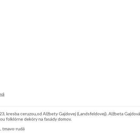
ová
, kresba ceruzou,od Alžbety Gajdovej (Landsfeldovej). Alžbeta Gajdová
cou folklórne dekóry na fasády domov.
á, tmavo-rudá