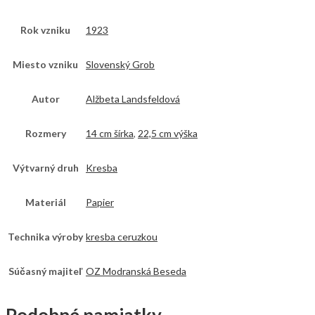
Rok vzniku
1923
Miesto vzniku
Slovenský Grob
Autor
Alžbeta Landsfeldová
Rozmery
14 cm šírka
,
22,5 cm výška
Výtvarný druh
Kresba
Materiál
Papier
Technika výroby
kresba ceruzkou
Súčasný majiteľ
OZ Modranská Beseda