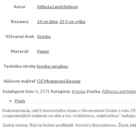
Autor
Alžbeta Landsfeldová
Rozmery
14 cm šírka
,
22,5 cm výška
Výtvarný druh
Kresba
Materiál
Papier
Technika výroby
kresba ceruzkou
Súčasný majiteľ
OZ Modranská Beseda
Katalógové číslo:
b_2571
Kategória:
Kresba
Značka:
Alžbeta Ladsfeld
Popis
Dokumentácia, náčrt historického domu v Slovenskom Grobe z roku 1923
z najznámejších maliarok na skle a tzv. strážnickou „malérečkou“ maľujú
Zadná strana: Rúž na šedém podkladě. Kontúry žlutozelenou. Žlutá, bíl