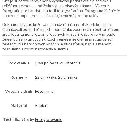
Kríž je súčasťou dreveného vysokého podstavca s plastickou
reliéfnou rezbou a obdĺžnikovým nápisovým rámom. Viaceré
fotografie pre Landsfelda fotil fotograf Vrána. Fotografia žiaľ nie je
opatrená popisom a lokalitu nie je možné presné určiť.
Dokumentované kríže sa nachádzali najmä v blízkosti kostolov.
Označovali posledné miesto odpočinku zosnulých a boli prejavom
zručnosti kamenárov, pri drevených krížoch rezbárov a v prípade
železných a liatinových krížoch remeselné dielne pracujúce so
železom. Na náhrobných krížoch je súčasťou aj nápis s menom
zosnulého s rokmi narodenia a úmrtia.
Rok vzniku
Prvá polovica 20. storočia
Rozmery
22 cm výška
,
29 cm šírka
Výtvarný druh
Fotografia
Materiál
Papier
Technika výroby
Fotografovanie