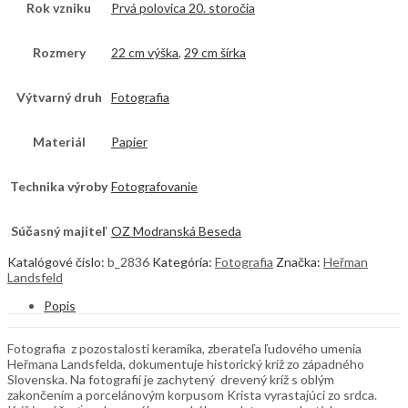
Rok vzniku
Prvá polovica 20. storočia
Rozmery
22 cm výška
,
29 cm šírka
Výtvarný druh
Fotografia
Materiál
Papier
Technika výroby
Fotografovanie
Súčasný majiteľ
OZ Modranská Beseda
Katalógové číslo:
b_2836
Kategória:
Fotografia
Značka:
Heřman
Landsfeld
Popis
Fotografia z pozostalosti keramika, zberateľa ľudového umenia
Heřmana Landsfelda, dokumentuje historický kríž zo západného
Slovenska. Na fotografii je zachytený drevený kríž s oblým
zakončením a porcelánovým korpusom Krista vyrastajúci zo srdca.