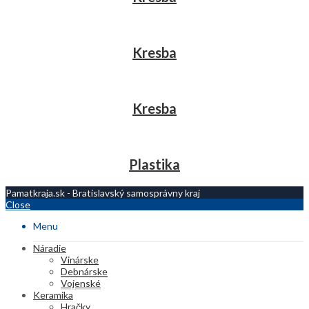
Kresba
Kresba
Plastika
Pamatkraja.sk - Bratislavský samosprávny kraj
Close
Menu
Náradie
Vinárske
Debnárske
Vojenské
Keramika
Hračky