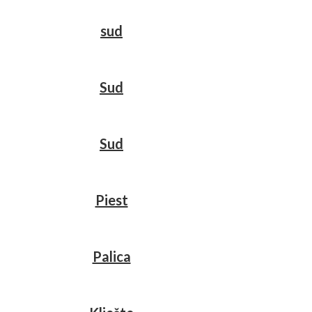
sud
Sud
Sud
Piest
Palica