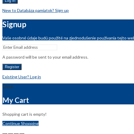
Log in
New to Databáza pamiatok? Sign up
Signup
Vaše osobné údaje budú použité na zjednodušenie používania tejto web
A password will be sent to your email address.
Register
Existing User? Log in
Close
My Cart
Shopping cart is empty!
Continue Shopping