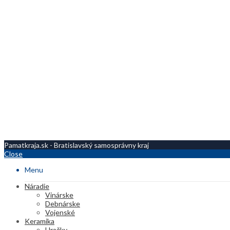
Pamatkraja.sk - Bratislavský samosprávny kraj
Close
Menu
Náradie
Vinárske
Debnárske
Vojenské
Keramika
Hračky