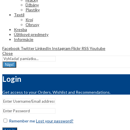
Džbány
Plastiky
Textil
Kroj
Obrusy
Kresba
Úžitkové predmety
Informácie
Facebook
Twitter
LinkedIn
Instagram
Flickr
RSS
Youtube
Close
Nájsť
Login
Get access to your Orders, Wishlist and Recommendations.
Remember me
Lost your password?