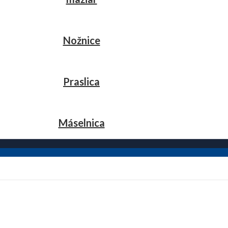
Nožnice
Praslica
Máselnica