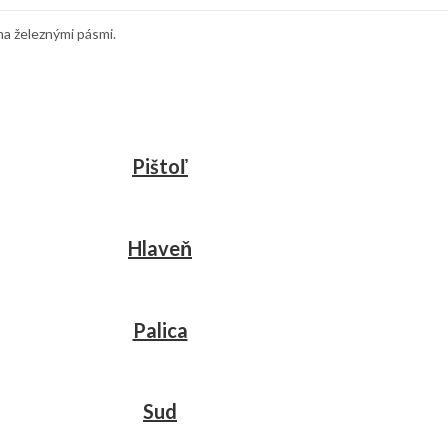
ma železnými pásmi.
Pištoľ
Hlaveň
Palica
Sud