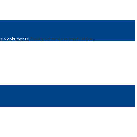
sané v dokumente
Zásady ochrany osobných údajov
.