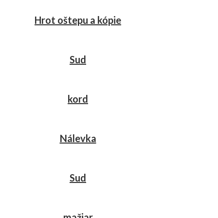
Hrot oštepu a kópie
Sud
kord
Nálevka
Sud
mažiar