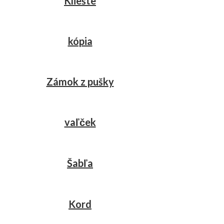
Kliešte
kópia
Zámok z pušky
vaľček
Šabľa
Kord