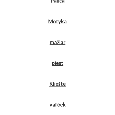
Palica
Motyka
mažiar
piest
Kliešte
vaľček