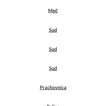
Meč
Sud
Sud
Sud
Prachovnica