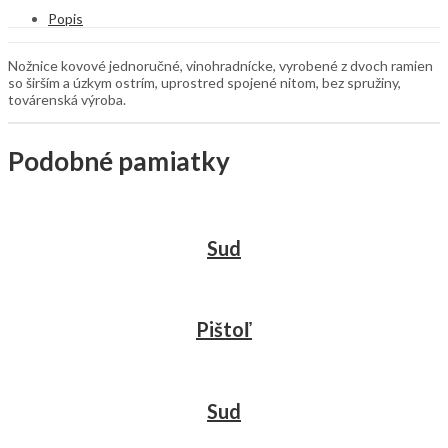
Popis
Nožnice kovové jednoručné, vinohradnícke, vyrobené z dvoch ramien
so širším a úzkym ostrím, uprostred spojené nitom, bez spružiny,
továrenská výroba.
Podobné pamiatky
Sud
Pištoľ
Sud