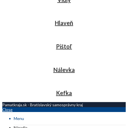
Hlaveň
Pištoľ
Nálevka
Kefka
Pamatkraja.sk - Bratislavský samosprávny kraj
Close
Menu
Náradie