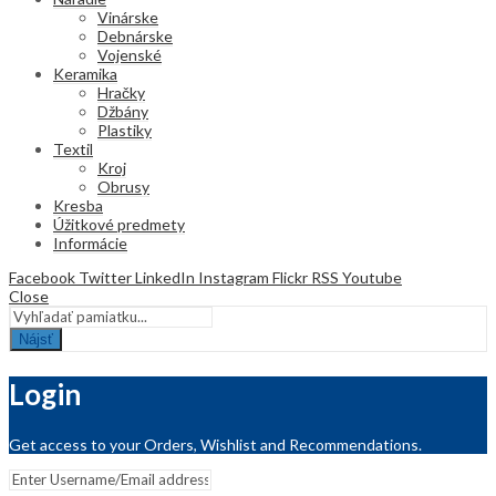
Vinárske
Debnárske
Vojenské
Keramika
Hračky
Džbány
Plastiky
Textil
Kroj
Obrusy
Kresba
Úžitkové predmety
Informácie
Facebook
Twitter
LinkedIn
Instagram
Flickr
RSS
Youtube
Close
Nájsť
Login
Get access to your Orders, Wishlist and Recommendations.