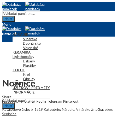
Nájsť
Menu
NÁRADIE
Vinárske
Debnárske
Vojenské
KERAMIKA
Lightbox
Hračky
Džbány
Plastiky
TEXTIL
Kroj
Obrusy
Nožnice
KRESBA
ÚŽITKOVÉ PREDMETY
INFORMÁCIE
Share:
Facebook
Twitter
LinkedIn
Telegram
Pinterest
Nájsť
Katalógové číslo:
b_1519
Kategórie:
Náradie
,
Vinárske
Značka:
obec
Šenkvice