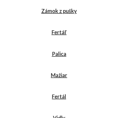
Zámok z pušky
Fertáľ
Palica
Mažiar
Fertál
Vidly