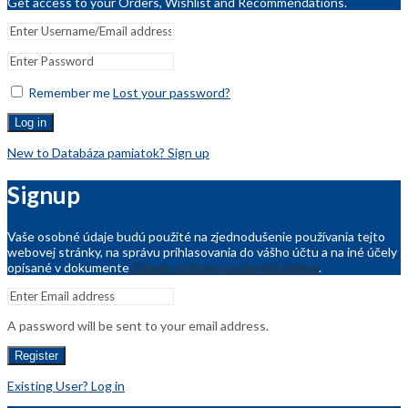
Get access to your Orders, Wishlist and Recommendations.
Remember me
Lost your password?
Log in
New to Databáza pamiatok? Sign up
Signup
Vaše osobné údaje budú použité na zjednodušenie používania tejto
webovej stránky, na správu prihlasovania do vášho účtu a na iné účely
opísané v dokumente
Zásady ochrany osobných údajov
.
A password will be sent to your email address.
Register
Existing User? Log in