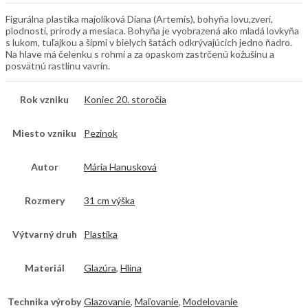
Figurálna plastika majoliková Diana (Artemis), bohyňa lovu,zveri,
plodnosti, prírody a mesiaca. Bohyňa je vyobrazená ako mladá lovkyňa
s lukom, tuľajkou a šípmi v bielych šatách odkrývajúcich jedno ňadro.
Na hlave má čelenku s rohmi a za opaskom zastrčenú kožušinu a
posvätnú rastlinu vavrín.
Rok vzniku
Koniec 20. storočia
Miesto vzniku
Pezinok
Autor
Mária Hanusková
Rozmery
31 cm výška
Výtvarný druh
Plastika
Materiál
Glazúra
,
Hlina
Technika výroby
Glazovanie
,
Maľovanie
,
Modelovanie