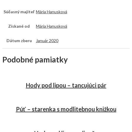
Súčasný majiteľ
Mária Hanusková
Získané od
Mária Hanusková
Dátum zberu
Január 2020
Podobné pamiatky
Hody pod lipou – tancujúci pár
Púť – starenka s modlitebnou knižkou