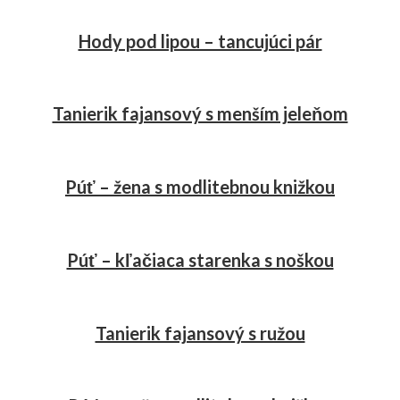
Hody pod lipou – tancujúci pár
Tanierik fajansový s menším jeleňom
Púť – žena s modlitebnou knižkou
Púť – kľačiaca starenka s noškou
Tanierik fajansový s ružou