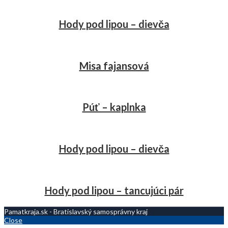
Hody pod lipou – dievča
Misa fajansová
Púť – kaplnka
Hody pod lipou – dievča
Hody pod lipou – tancujúci pár
Pamatkraja.sk - Bratislavský samosprávny kraj
Close