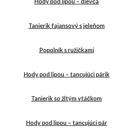
Hody pod lipou – dievča
Tanierik fajansový s jeleňom
Popolník s ružičkami
Hody pod lipou – tancujúci párik
Tanierik so žltým vtáčkom
Hody pod lipou – tancujúci pár