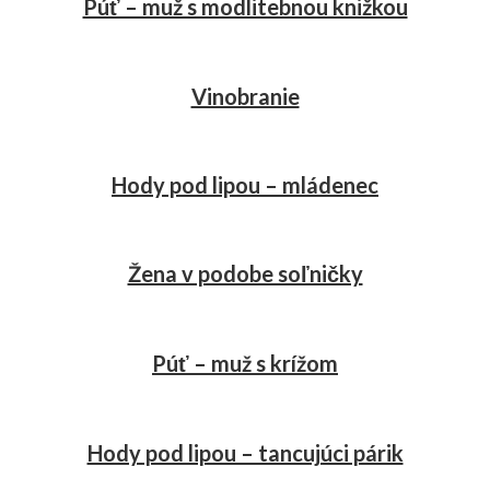
Púť – muž s modlitebnou knižkou
Vinobranie
Hody pod lipou – mládenec
Žena v podobe soľničky
Púť – muž s krížom
Hody pod lipou – tancujúci párik