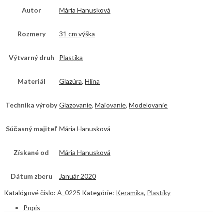
Autor
Mária Hanusková
Rozmery
31 cm výška
Výtvarný druh
Plastika
Materiál
Glazúra
,
Hlina
Technika výroby
Glazovanie
,
Maľovanie
,
Modelovanie
Súčasný majiteľ
Mária Hanusková
Získané od
Mária Hanusková
Dátum zberu
Január 2020
Katalógové číslo:
A_0225
Kategórie:
Keramika
,
Plastiky
Popis