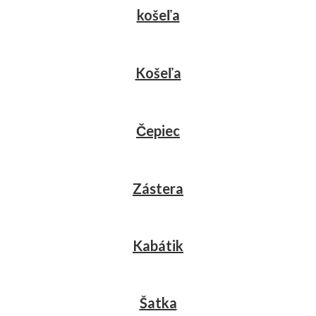
košeľa
Košeľa
Čepiec
Zástera
Kabátik
Šatka