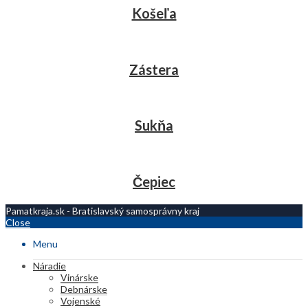
Košeľa
Zástera
Sukňa
Čepiec
Pamatkraja.sk - Bratislavský samosprávny kraj
Close
Menu
Náradie
Vinárske
Debnárske
Vojenské