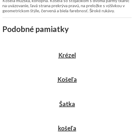
Košeľa mužská, konopná. Košeľa so stojačikom s dvoma pármy tkaníc
na uväzovanie, ľavá strana prekrýva pravú, na preložke s výšivkou v
geometrickom štýle, červená a biela farebnosť. Široké rukávy.
Podobné pamiatky
Krézel
Košeľa
Šatka
košeľa