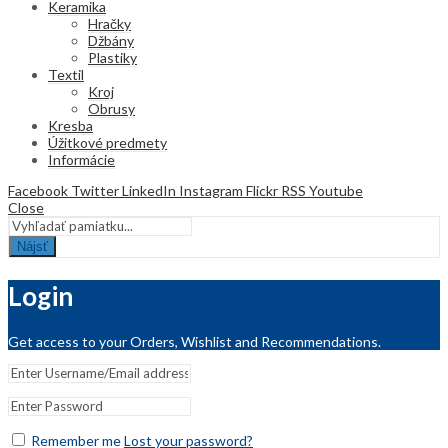
Keramika
Hračky
Džbány
Plastiky
Textil
Kroj
Obrusy
Kresba
Úžitkové predmety
Informácie
Facebook
Twitter
LinkedIn
Instagram
Flickr
RSS
Youtube
Close
Nájsť
Login
Get access to your Orders, Wishlist and Recommendations.
Remember me
Lost your password?