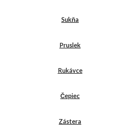
Sukňa
Pruslek
Rukávce
Čepiec
Zástera