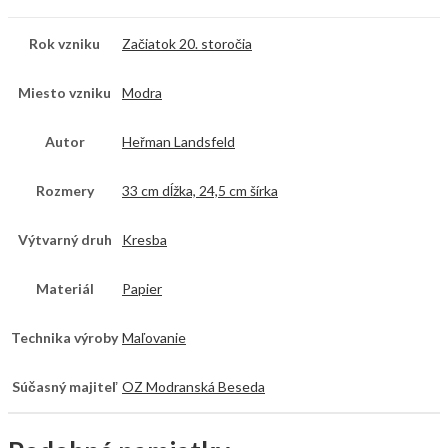
Rok vzniku
Začiatok 20. storočia
Miesto vzniku
Modra
Autor
Heřman Landsfeld
Rozmery
33 cm dĺžka, 24,5 cm šírka
Výtvarný druh
Kresba
Materiál
Papier
Technika výroby
Maľovanie
Súčasný majiteľ
OZ Modranská Beseda