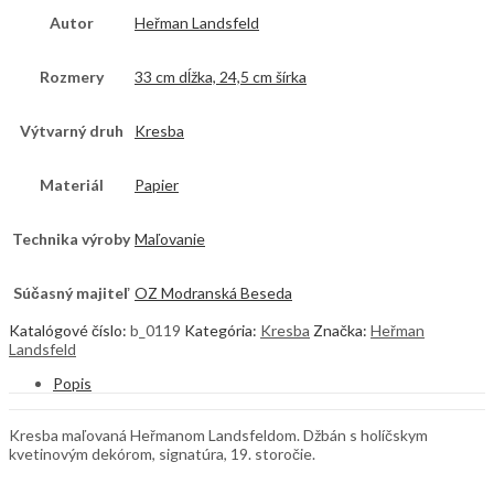
Autor
Heřman Landsfeld
Rozmery
33 cm dĺžka, 24,5 cm šírka
Výtvarný druh
Kresba
Materiál
Papier
Technika výroby
Maľovanie
Súčasný majiteľ
OZ Modranská Beseda
Katalógové číslo:
b_0119
Kategória:
Kresba
Značka:
Heřman
Landsfeld
Popis
Kresba maľovaná Heřmanom Landsfeldom. Džbán s holíčskym
kvetinovým dekórom, signatúra, 19. storočie.