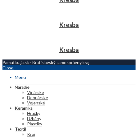
Kresba
Kresba
Pamatkraja.sk - Bratislavský samosprávny kraj
Close
Menu
Náradie
Vinárske
Debnárske
Vojenské
Keramika
Hračky
Džbány
Plastiky
Textil
Kroj