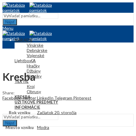
Nájsť
Menu
NÁRADIE
Vinárske
Debnárske
Vojenské
Lightbox
KERAMIKA
Hračky
Džbány
Kresba
Plastiky
TEXTIL
Kroj
Obrusy
Share:
KRESBA
Facebook
Twitter
LinkedIn
Telegram
Pinterest
ÚŽITKOVÉ PREDMETY
INFORMÁCIE
Rok vzniku
Začiatok 20. storočia
Nájsť
Miesto vzniku
Modra