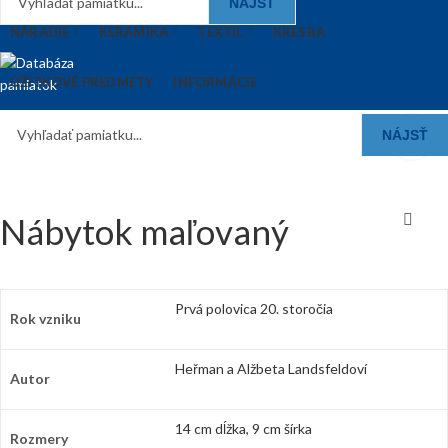
NÁJSŤ
NÁRADIE
KERAMIKA
TEXTIL
KRESBA
ÚŽITKOVÉ PREDMETY
INFORMÁCIE
NÁJSŤ
Nábytok maľovaný
Prvá polovica 20. storočia
Rok vzniku
Heřman a Alžbeta Landsfeldoví
Autor
14 cm dĺžka, 9 cm šírka
Rozmery