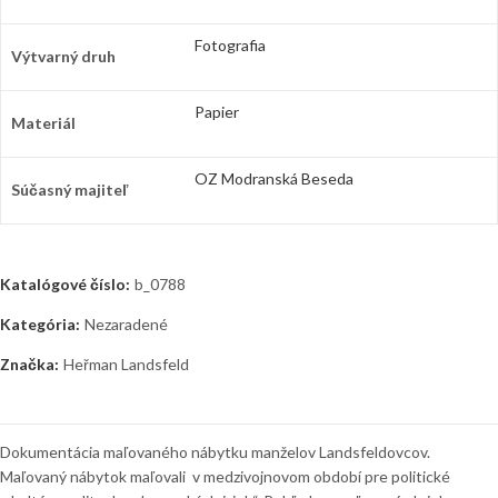
Fotografia
Výtvarný druh
Papier
Materiál
OZ Modranská Beseda
Súčasný majiteľ
Katalógové číslo:
b_0788
Kategória:
Nezaradené
Značka:
Heřman Landsfeld
Dokumentácia maľovaného nábytku manželov Landsfeldovcov.
Maľovaný nábytok maľovali v medzivojnovom období pre politické