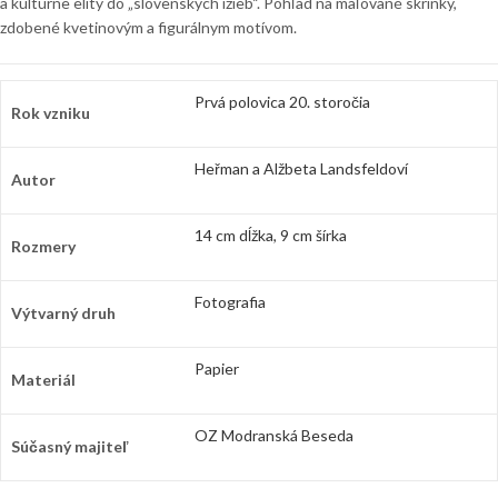
a kultúrne elity do „slovenských izieb“. Pohľad na maľované skrinky,
zdobené kvetinovým a figurálnym motívom.
Prvá polovica 20. storočia
Rok vzniku
Heřman a Alžbeta Landsfeldoví
Autor
14 cm dĺžka, 9 cm šírka
Rozmery
Fotografia
Výtvarný druh
Papier
Materiál
OZ Modranská Beseda
Súčasný majiteľ